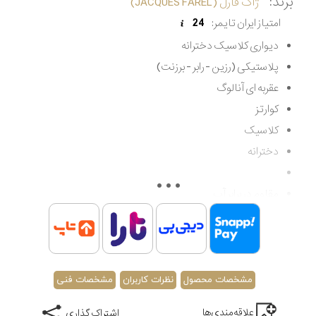
برند:
ژاک فارل (JACQUES FAREL)
امتیاز ایران تایمر:
24
دیواری کلاسیک دخترانه
پلاستیکی (رزین - رابر - برزنت)
عقربه ای آنالوگ
کوارتز
کلاسیک
دخترانه
مقاوم در برابر آب
اصالت کشور انگلستان
گارانتی مادام العمر اصالت کالا
مشخصات محصول
نظرات کاربران
مشخصات فنی
علاقه‌مندی‌ها
اشتراک گذاری