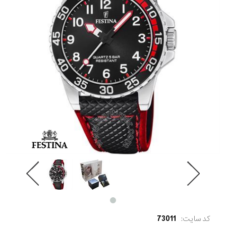
کد سایت:
73011