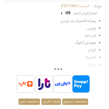
برند:
فستینا (FESTINA)
امتیاز ایران تایمر:
135
پسرانه کلاسیک بند چرمی
چرمی
شب نما
عقربه ای آنالوگ
کوارتز
کلاسیک
پسرانه
مقاوم در برابر آب تا 50 متر
اصالت کشور اسپانیا
گارانتی مادام العمر اصالت کالا
مشخصات محصول
نظرات کاربران
مشخصات فنی