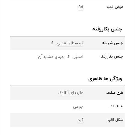
36
عرض قاب
جنس بکاررفته
کریستال معدنی
جنس شیشه
استیل
چرم یا مشابه آن
جنس بکاررفته
ویژگی ها ظاهری
عقربه ای آنالوگ
طرح صفحه
چرمی
طرح بند
گرد
شکل قاب