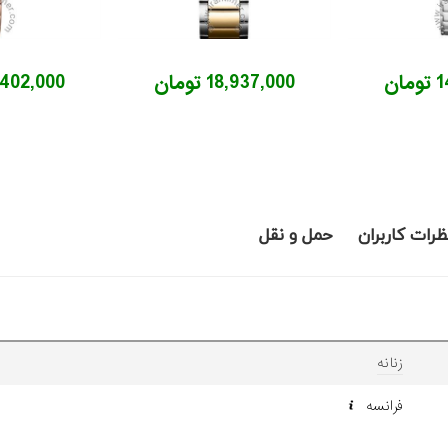
ان
18,937,000 تومان
19,402,000 ت
ظرات کاربران
حمل و نقل
زنانه
فرانسه