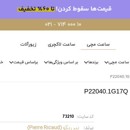
۰۲۱ - ۷۱۴ ۰۰۰ ۱۰
ساعت مچی
ساعت لاکچری
زیورآلات
ساعت مچی
برندها
بر اساس ویژگی‌ها
براساس قیمت
خد
کد سایت:
73210
برند:
پیر ریکو (Pierre Ricaud)