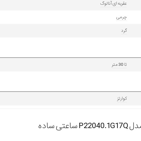
عقربه ای آنالوگ
چرمی
گرد
تا 30 متر
کوارتز
ی ساده