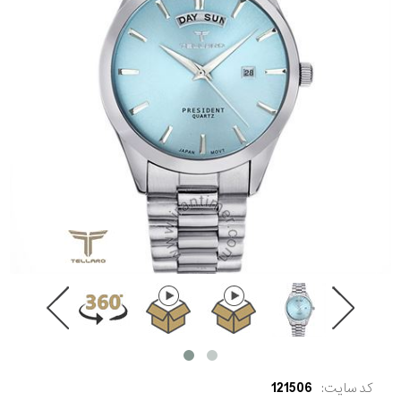
کد سایت:
121506