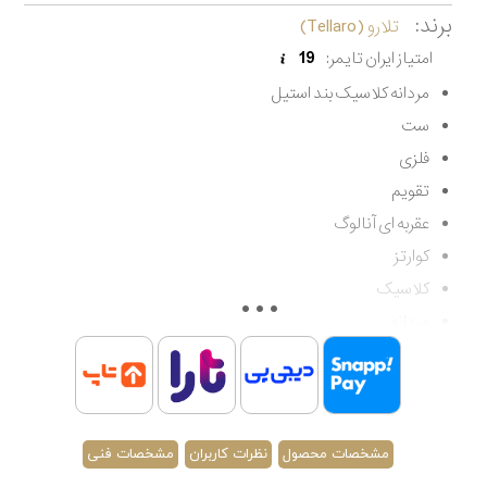
برند:
تلارو (Tellaro)
امتیاز ایران تایمر:
19
مردانه کلاسیک بند استیل
ست
فلزی
تقویم
عقربه ای آنالوگ
کوارتز
کلاسیک
مردانه
ست
مقاوم در برابر آب تا 30 متر
اصالت کشور چین
گارانتی مادام العمر اصالت کالا
مشخصات محصول
نظرات کاربران
مشخصات فنی