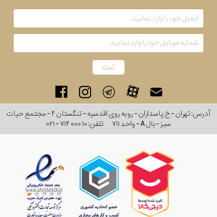
آدرس: تهران - خ پاسداران - رو به روی اقدسیه - تنگستان ۴ - مجتمع حیات
سبز - بال A - واحد ۷۱۱
تلفن:
۰۲۱ - ۷۱۴ ۰۰۰ ۱۰