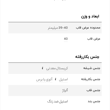
ابعاد و وزن
39-40 میلیمتر
محدوده عرض قاب
40
عرض قاب
جنس بکاررفته
کریستال معدنی
جنس شیشه
استیل
آلوی یا برس
جنس بکاررفته
آلیاژ
جنس قاب
استیل ضد زنگ
جنس بند