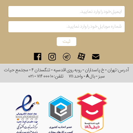
آدرس: تهران - خ پاسداران - رو به روی اقدسیه - تنگستان ۴ - مجتمع حیات
سبز - بال A - واحد ۷۱۱
تلفن:
۰۲۱ - ۷۱۴ ۰۰۰ ۱۰