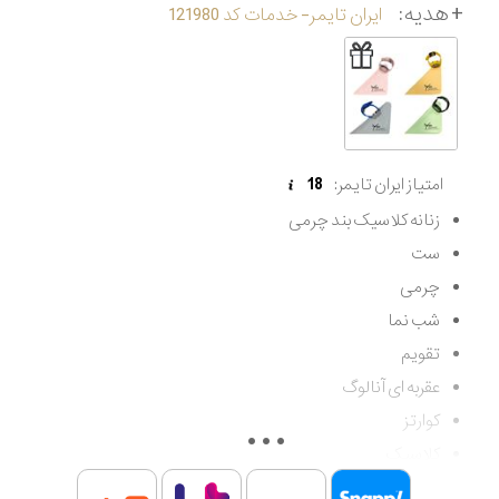
+ هدیه:
ایران تایمر- خدمات کد 121980
امتیاز ایران تایمر:
18
زنانه کلاسیک بند چرمی
ست
چرمی
شب نما
تقویم
عقربه ای آنالوگ
کوارتز
کلاسیک
زنانه