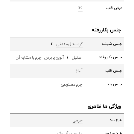
32
عرض قاب
جنس بکاررفته
کریستال معدنی
جنس شیشه
استیل
آلوی یا برس
چرم یا مشابه آن
جنس بکاررفته
آلیاژ
جنس قاب
چرم مصنوعی
جنس بند
ویژگی ها ظاهری
چرمی
طرح بند
عقربه ای آنالوگ
طرح صفحه