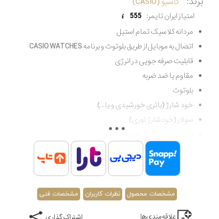
برند:
کاسیو (CASIO)
امتیاز ایران تایمر:
555
مردانه کلاسیک تمام استیل
اتصال به موبایل از طریق بلوتوث و برنامه CASIO WATCHES
قابلیت صرفه جویی در انرژی
مقاوم یا ضد ضربه
بلوتوث
خود شارژ (باتری خورشیدی و یا...)
سولار (خودشارژ نوری)
ترکیب دیجیتال و عقربه ای
تایمر شمارش گر معکوس
مقاوم در برابر آب از 200 متر به بالا (غواصی عمیق)
اصالت کشور ژاپن
گارانتی مادام العمر اصالت کالا
مشخصات محصول
نظرات کاربران
مشخصات فنی
علاقه‌مندی‌ها
اشتراک گذاری