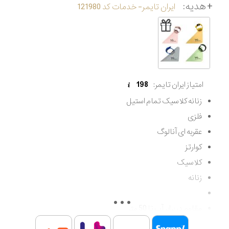
+ هدیه:
ایران تایمر- خدمات کد 121980
امتیاز ایران تایمر:
198
زنانه کلاسیک تمام استیل
فلزی
عقربه ای آنالوگ
کوارتز
کلاسیک
زنانه
مقاوم در برابر آب تا 50 متر
اصالت کشور اسپانیا