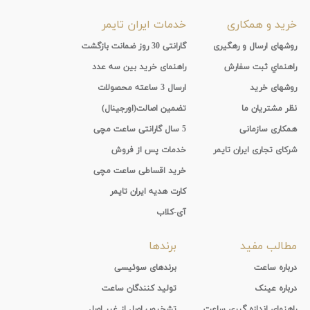
خرید و همکاری
خدمات ایران تایمر
روشهای ارسال و رهگیری
گارانتی 30 روز ضمانت بازگشت
راهنماي ثبت سفارش
راهنمای خرید بین سه عدد
روشهای خرید
ارسال 3 ساعته محصولات
نظر مشتریان ما
تضمین اصالت(اورجینال)
همکاری سازمانی
5 سال گارانتی ساعت مچی
شرکای تجاری ایران تایمر
خدمات پس از فروش
خرید اقساطی ساعت مچی
کارت هدیه ایران تایمر
آی-کلاب
مطالب مفید
برندها
درباره ساعت
برندهای سوئیسی
درباره عینک
تولید کنندگان ساعت
راهنمای اندازه گیری ساعت
تشخیص اصل از غیر اصل