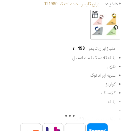
+ هدیه:
ایران تایمر- خدمات کد 121980
امتیاز ایران تایمر:
198
زنانه کلاسیک تمام استیل
فلزی
عقربه ای آنالوگ
کوارتز
کلاسیک
زنانه
مقاوم در برابر آب تا 50 متر
اصالت کشور اسپانیا