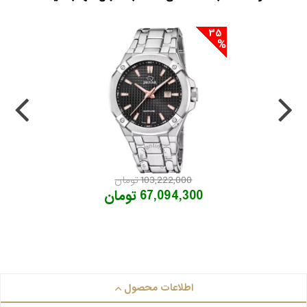
35
103,222,000 تومان
67,094,300 تومان
اطلاعات محصول