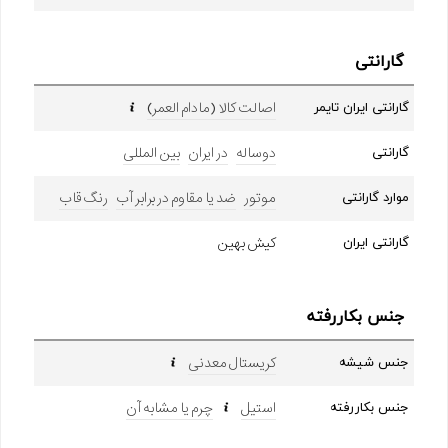
گارانتی
اصالت کالا (مادام العمر)
گارانتی ایران تایمر
دوساله
در ایران
بین المللی
گارانتی
موتور
ضد یا مقاوم در برابر آب
رنگ قاب
موارد گارانتی
کیش بهین
گارانتی ایران
جنس بکاررفته
کریستال معدنی
جنس شیشه
استیل
چرم یا مشابه آن
جنس بکاررفته