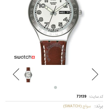
کد سایت:
73139
برند:
سواچ (SWATCH)