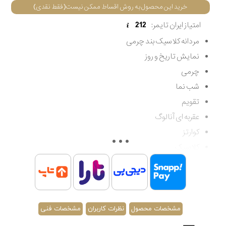
خرید این محصول به روش اقساط ممکن نیست(فقط نقدی)
امتیاز ایران تایمر:
212
مردانه کلاسیک بند چرمی
نمایش تاریخ و روز
چرمی
شب نما
تقویم
عقربه ای آنالوگ
کوارتز
کلاسیک
مردانه
مقاوم در برابر آب تا 30 متر
اصالت کشور سوئیس
گارانتی مادام العمر اصالت کالا
مشخصات محصول
نظرات کاربران
مشخصات فنی