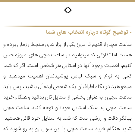
سیتیزن
توضیح کوتاه درباره انتخاب های شما
ساعت مچی از قدیم تا امروز یکی از ابزار های سنجش زمان بوده و
اورینت
هست اما تفاوتی که میتوانیم در ساعت مچی های امروزه حس
کنیم، اهمیت وجود آنها در استایل هر شخص است. اگر که شما
کاتر
پیلار
کمی به نوع و سبک لباس پوشیدنتان اهمیت میدهید و
میخواهید در نگاه اطرافیان یک شخص ایده آل باشید، پس باید
جگوار
ساعت مچی را به عنوان بخشی از استایل تان بدانید و هنگام خرید
جنسیت
ساعت مچی به سبک استایل خودتان توجه کنید. ساعت مچی
لیکوپر
بیانگر دقت و ارزشی است که شما به استایل خود قائل هستید.
استایل
شاید هنگام خرید ساعت مچی با این سوال رو به رو شوید که
آدیداس