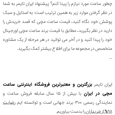
چطور ساعت مورد نیازم را پیدا کنم؟ پیشنهاد ایران تایمر به شما
رده
در نظر گرفتن موارد زیر به همین ترتیب است: به استایل و سبک
متی
پوشش خود نگاه کنید، قیمت ساعت مچی که قصد خریدش را
محدوده
تیسوت
دارید در نظر بگیرید، مطابق با قیمت برند ساعت مچی اورجینال
عرض
مازراتی
خود را پیدا کنید و در آخر می توانید در هر مرحله از یک مشاوره
قاب
متخصص در مجموعه ما برای اطلاع بیشتر کمک بگیرید.
نمایش
طرح
...
بیشتر...
بند
طرح
ایران تایمر
بزرگترین و معتبرترین فروشگاه اینترنتی
ساعت
صفحه
مچی
در ایران
با بیش از ۱۵ سال سابقه فروش ساعت و
نمایندگی رسمی ۳۰۰ برند جهانی است و توانسته ایم
رضایت
مقاوم
۹۸% از خریداران
را بدست بیاوریم.