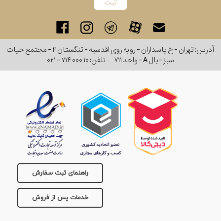
رفته
در
آدرس: تهران - خ پاسداران - رو به روی اقدسیه - تنگستان ۴ - مجتمع حیات
ساعت
سبز - بال A - واحد ۷۱۱
تلفن:
۰۲۱ - ۷۱۴ ۰۰۰ ۱۰
جنس
بکاررفته
اصالت
کشور
برند
راهنمای ثبت سفارش
تقویم
خدمات پس از فروش