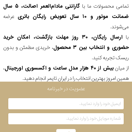
در
تمامی محصولات ما با
گارانتی مادام‌العمر اصالت، ۵ سال
برابر
ضمانت موتور و ۱۰ سال تعویض رایگان باتری
عرضه
آب
می‌شوند.
با
ارسال رایگان، ۳۰ روز مهلت بازگشت، امکان خرید
شکل
حضوری و انتخاب بین ۳ محصول
، خریدی مطمئن و بدون
قاب
ریسک تجربه کنید.
از میان
بیش از ۴۰ هزار مدل ساعت و اکسسوری اورجینال
،
ویژگی
همین امروز بهترین انتخاب را در ایران تایمر انجام دهید.
نوع
عضویت در خبرنامه
موتور
رنگ
بکار