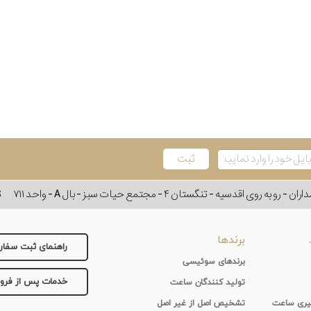
وی اقدسیه - تنگستان ۴ - مجتمع حیات سبز - بال A - واحد ۷۱۱
ت
برندها
راهنمای ثبت سفا
برندهای سوئیسی
خدمات پس از فر
تولید کنندگان ساعت
 گیری ساعت
تشخیص اصل از غیر اصل