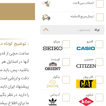
انتخاب بین 3 عدد
ارسال سریع 3 ساعته
برند
کاسیو
سیکو
توضیح کوتاه در
ساعت مچی از قدیم
سیتیزن
اورینت
آنها در استایل ه
باشید، پس باید سا
کاتر پیلار
جگوار
دقت و ارزشی است ک
پیشنهاد ایران تای
را دارید در نظر ب
لیکوپر
آدیداس
ما برای اطلاع بیش