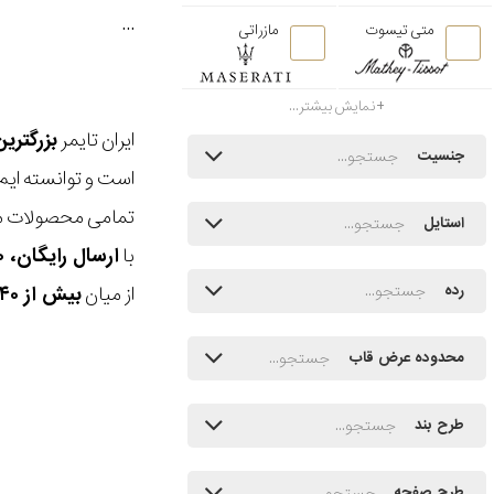
...
متی تیسوت
مازراتی
نمایش بیشتر...
ایران تایمر
بزرگتری
جنسیت
است و توانسته ایم
تمامی محصولات ما
استایل
با
ارسال رایگان، ۳۰ روز مهلت بازگشت، امکان خرید حضوری و انتخاب بین ۳ محصول
از میان
بیش از ۴۰ هزار مدل ساعت و اکسسوری اورجینال
رده
محدوده عرض قاب
طرح بند
طرح صفحه