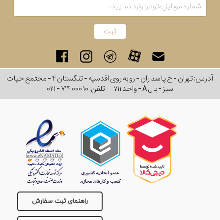
رفته
نمایش
بیشتر...
در
ساعت
آدرس: تهران - خ پاسداران - رو به روی اقدسیه - تنگستان ۴ - مجتمع حیات
جنس
سبز - بال A - واحد ۷۱۱
تلفن:
۰۲۱ - ۷۱۴ ۰۰۰ ۱۰
بکاررفته
اصالت
کشور
برند
تقویم
راهنمای ثبت سفارش