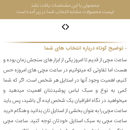
محصولی با این مشخصات یافت نشد
لیست محصولات مشابه انتخاب شما در زیر آمده است
سیتیزن
اورینت
توضیح کوتاه درباره انتخاب های شما
ساعت مچی از قدیم تا امروز یکی از ابزار های سنجش زمان بوده و
کاتر
هست اما تفاوتی که میتوانیم در ساعت مچی های امروزه حس
پیلار
کنیم، اهمیت وجود آنها در استایل هر شخص است. اگر که شما
جگوار
کمی به نوع و سبک لباس پوشیدنتان اهمیت میدهید و
میخواهید در نگاه اطرافیان یک شخص ایده آل باشید، پس باید
جنسیت
لیکوپر
ساعت مچی را به عنوان بخشی از استایل تان بدانید و هنگام خرید
استایل
ساعت مچی به سبک استایل خودتان توجه کنید. ساعت مچی
آدیداس