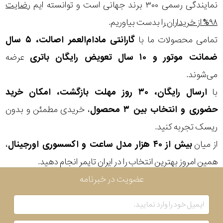
در
نمایندگی رسمی ۳۰۰ برند جهانی است و توانسته ایم
رضایت
۹۸% از خریداران
را بدست بیاوریم.
برابر
تمامی محصولات ما با
گارانتی مادام‌العمر اصالت، ۵ سال
آب
ضمانت موتور و ۱۰ سال تعویض رایگان باتری
عرضه
شکل
می‌شوند.
قاب
با
ارسال رایگان، ۳۰ روز مهلت بازگشت، امکان خرید
حضوری و انتخاب بین ۳ محصول
، خریدی مطمئن و بدون
ویژگی
ریسک تجربه کنید.
از میان
بیش از ۴۰ هزار مدل ساعت و اکسسوری اورجینال
،
نوع
همین امروز بهترین انتخاب را در ایران تایمر انجام دهید.
موتور
عضویت در خبرنامه
رنگ
بکار
سبز