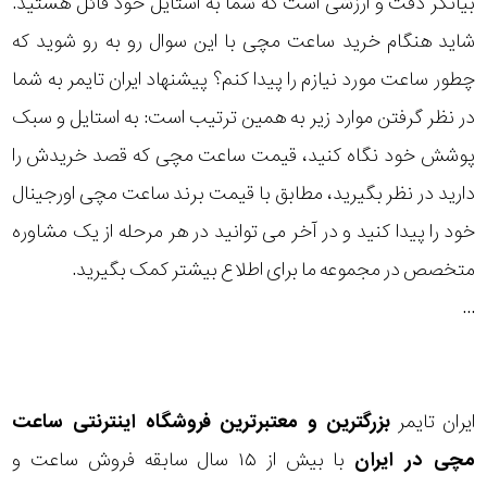
بیانگر دقت و ارزشی است که شما به استایل خود قائل هستید.
رده
شاید هنگام خرید ساعت مچی با این سوال رو به رو شوید که
چطور ساعت مورد نیازم را پیدا کنم؟ پیشنهاد ایران تایمر به شما
متی
محدوده
تیسوت
در نظر گرفتن موارد زیر به همین ترتیب است: به استایل و سبک
عرض
پوشش خود نگاه کنید، قیمت ساعت مچی که قصد خریدش را
مازراتی
قاب
دارید در نظر بگیرید، مطابق با قیمت برند ساعت مچی اورجینال
خود را پیدا کنید و در آخر می توانید در هر مرحله از یک مشاوره
نمایش
طرح
بیشتر...
متخصص در مجموعه ما برای اطلاع بیشتر کمک بگیرید.
بند
...
طرح
صفحه
ایران تایمر
بزرگترین و معتبرترین فروشگاه اینترنتی
ساعت
مقاوم
مچی
در ایران
با بیش از ۱۵ سال سابقه فروش ساعت و