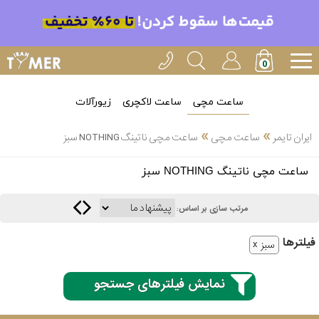
ساعت مچی
ساعت لاکچری
زیورآلات
»
»
ایران تایمر
ساعت مچی
ساعت مچی ناتینگ NOTHING سبز
انتخاب
ساعت مچی ناتینگ NOTHING سبز
بین 3
ارسال
عدد
مرتب سازی بر اساس:
سریع
برند
فیلتر‌ها
سبز
3
کاسیو
ساعته
نمایش فیلترهای جستجو
سیکو