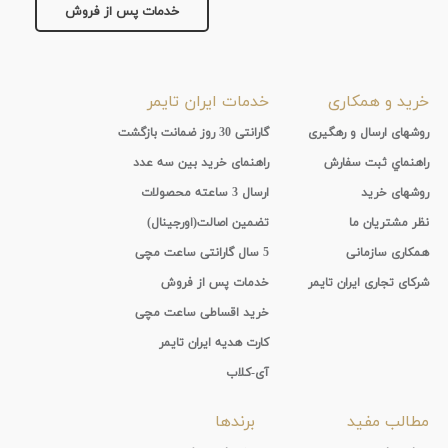
جنس
خدمات پس از فروش
بند
تیتانیوم
نمایش
خرید و همکاری
خدمات ایران تایمر
بیشتر...
روشهای ارسال و رهگیری
گارانتی 30 روز ضمانت بازگشت
راهنماي ثبت سفارش
راهنمای خرید بین سه عدد
روشهای خرید
ارسال 3 ساعته محصولات
نظر مشتریان ما
تضمین اصالت(اورجینال)
همکاری سازمانی
5 سال گارانتی ساعت مچی
شرکای تجاری ایران تایمر
خدمات پس از فروش
خرید اقساطی ساعت مچی
کارت هدیه ایران تایمر
آی-کلاب
مطالب مفید
برندها