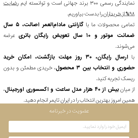
در
نمایندگی رسمی ۳۰۰ برند جهانی است و توانسته ایم
رضایت
۹۸% از خریداران
را بدست بیاوریم.
برابر
تمامی محصولات ما با
گارانتی مادام‌العمر اصالت، ۵ سال
آب
ضمانت موتور و ۱۰ سال تعویض رایگان باتری
عرضه
شکل
می‌شوند.
قاب
با
ارسال رایگان، ۳۰ روز مهلت بازگشت، امکان خرید
حضوری و انتخاب بین ۳ محصول
، خریدی مطمئن و بدون
ویژگی
ریسک تجربه کنید.
از میان
بیش از ۴۰ هزار مدل ساعت و اکسسوری اورجینال
،
نوع
همین امروز بهترین انتخاب را در ایران تایمر انجام دهید.
موتور
عضویت در خبرنامه
رنگ
بکار