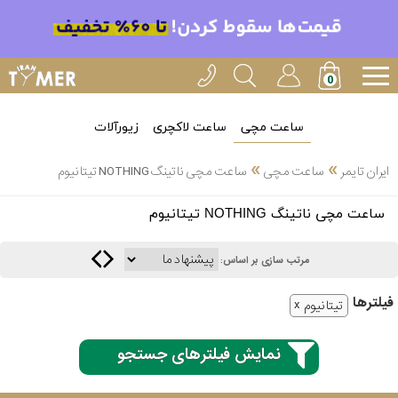
ساعت مچی
ساعت لاکچری
زیورآلات
»
»
ایران تایمر
ساعت مچی
ساعت مچی ناتینگ NOTHING تیتانیوم
انتخاب
ساعت مچی ناتینگ NOTHING تیتانیوم
بین 3
ارسال
عدد
مرتب سازی بر اساس:
سریع
برند
فیلتر‌ها
تیتانیوم
3
کاسیو
ساعته
نمایش فیلترهای جستجو
سیکو