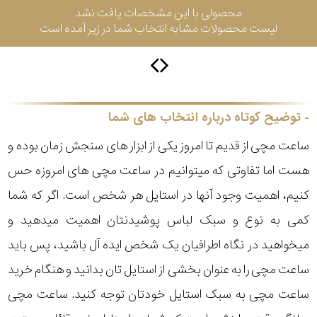
محصولی با این مشخصات یافت نشد
لیست محصولات مشابه انتخاب شما در زیر آمده است
سیتیزن
اورینت
توضیح کوتاه درباره انتخاب های شما
ساعت مچی از قدیم تا امروز یکی از ابزار های سنجش زمان بوده و
کاتر
هست اما تفاوتی که میتوانیم در ساعت مچی های امروزه حس
پیلار
کنیم، اهمیت وجود آنها در استایل هر شخص است. اگر که شما
جگوار
کمی به نوع و سبک لباس پوشیدنتان اهمیت میدهید و
میخواهید در نگاه اطرافیان یک شخص ایده آل باشید، پس باید
جنسیت
لیکوپر
ساعت مچی را به عنوان بخشی از استایل تان بدانید و هنگام خرید
استایل
ساعت مچی به سبک استایل خودتان توجه کنید. ساعت مچی
آدیداس