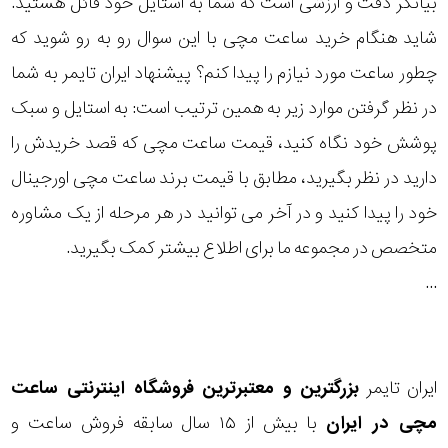
بیانگر دقت و ارزشی است که شما به استایل خود قائل هستید.
رده
شاید هنگام خرید ساعت مچی با این سوال رو به رو شوید که
چطور ساعت مورد نیازم را پیدا کنم؟ پیشنهاد ایران تایمر به شما
متی
محدوده
تیسوت
در نظر گرفتن موارد زیر به همین ترتیب است: به استایل و سبک
عرض
پوشش خود نگاه کنید، قیمت ساعت مچی که قصد خریدش را
مازراتی
قاب
دارید در نظر بگیرید، مطابق با قیمت برند ساعت مچی اورجینال
خود را پیدا کنید و در آخر می توانید در هر مرحله از یک مشاوره
نمایش
طرح
بیشتر...
متخصص در مجموعه ما برای اطلاع بیشتر کمک بگیرید.
بند
...
طرح
صفحه
ایران تایمر
بزرگترین و معتبرترین فروشگاه اینترنتی
ساعت
مقاوم
مچی
در ایران
با بیش از ۱۵ سال سابقه فروش ساعت و