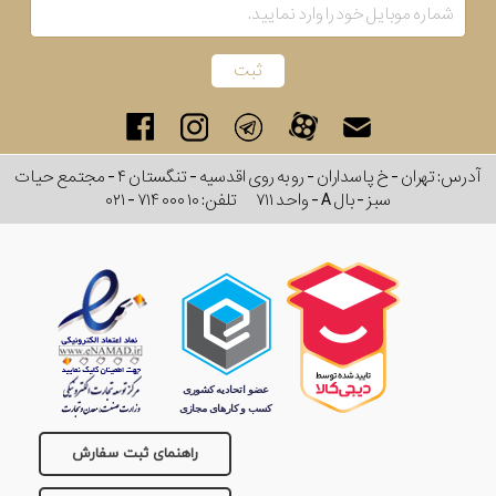
رفته
در
ساعت
آدرس: تهران - خ پاسداران - رو به روی اقدسیه - تنگستان ۴ - مجتمع حیات
جنس
سبز - بال A - واحد ۷۱۱
تلفن:
۰۲۱ - ۷۱۴ ۰۰۰ ۱۰
بکاررفته
اصالت
کشور
برند
تقویم
راهنمای ثبت سفارش