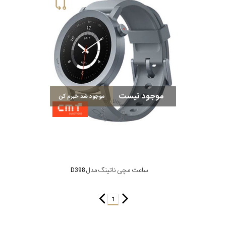
سیتیزن
اورینت
موجود نیست
موجود شد خبرم کن
کاتر
پیلار
جگوار
ساعت مچی ناتینگ مدل D398
جنسیت
لیکوپر
1
استایل
آدیداس