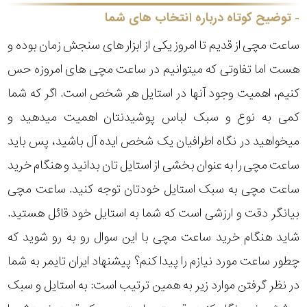
رده
توضیح کوتاه درباره انتخاب های شما
ساعت مچی از قدیم تا امروز یکی از ابزار های سنجش زمان بوده و
متی
محدوده
تیسوت
هست اما تفاوتی که میتوانیم در ساعت مچی های امروزه حس
عرض
کنیم، اهمیت وجود آنها در استایل هر شخص است. اگر که شما
مازراتی
قاب
کمی به نوع و سبک لباس پوشیدنتان اهمیت میدهید و
میخواهید در نگاه اطرافیان یک شخص ایده آل باشید، پس باید
نمایش
طرح
بیشتر...
ساعت مچی را به عنوان بخشی از استایل تان بدانید و هنگام خرید
بند
ساعت مچی به سبک استایل خودتان توجه کنید. ساعت مچی
بیانگر دقت و ارزشی است که شما به استایل خود قائل هستید.
طرح
شاید هنگام خرید ساعت مچی با این سوال رو به رو شوید که
صفحه
چطور ساعت مورد نیازم را پیدا کنم؟ پیشنهاد ایران تایمر به شما
مقاوم
در نظر گرفتن موارد زیر به همین ترتیب است: به استایل و سبک