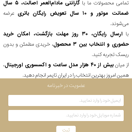
تمامی محصولات ما با
گارانتی مادام‌العمر اصالت، ۵ سال
رنگ
ضمانت موتور و ۱۰ سال تعویض رایگان باتری
عرضه
بکار
می‌شوند.
رفته
با
ارسال رایگان، ۳۰ روز مهلت بازگشت، امکان خرید
حضوری و انتخاب بین ۳ محصول
، خریدی مطمئن و بدون
در
ریسک تجربه کنید.
ساعت
از میان
بیش از ۴۰ هزار مدل ساعت و اکسسوری اورجینال
،
جنس
همین امروز بهترین انتخاب را در ایران تایمر انجام دهید.
بکاررفته
عضویت در خبرنامه
اصالت
کشور
برند