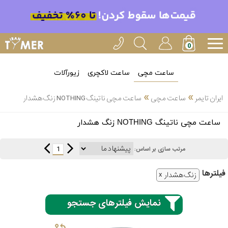
ساعت مچی
ساعت لاکچری
زیورآلات
»
»
ایران تایمر
ساعت مچی
ساعت مچی ناتینگ NOTHING زنگ هشدار
انتخاب
ساعت مچی ناتینگ NOTHING زنگ هشدار
بین 3
ارسال
عدد
1
مرتب سازی بر اساس:
سریع
برند
فیلتر‌ها
زنگ هشدار
3
کاسیو
ساعته
نمایش فیلترهای جستجو
سیکو