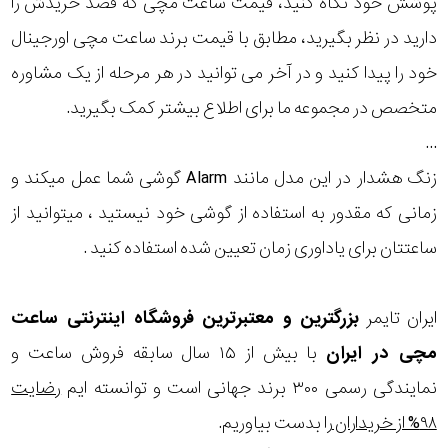
پوشش خود نگاه کنید، قیمت ساعت مچی که قصد خریدش را
در
دارید در نظر بگیرید، مطابق با قیمت برند ساعت مچی اورجینال
برابر
خود را پیدا کنید و در آخر می توانید در هر مرحله از یک مشاوره
آب
متخصص در مجموعه ما برای اطلاع بیشتر کمک بگیرید.
شکل
...
زنگ هشدار در این مدل مانند Alarm گوشی شما عمل میکند و
قاب
زمانی که مقدور به استفاده از گوشی خود نیستید ، میتوانید از
ویژگی
ساعتتان برای یاداوری زمان تعیین شده استفاده کنید .
زنگ
ایران تایمر
بزرگترین و معتبرترین فروشگاه اینترنتی
ساعت
نمایش
هشدار
بیشتر...
مچی
در ایران
با بیش از ۱۵ سال سابقه فروش ساعت و
نوع
نمایندگی رسمی ۳۰۰ برند جهانی است و توانسته ایم
رضایت
۹۸% از خریداران
را بدست بیاوریم.
موتور