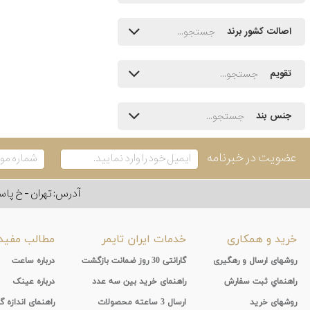
اصالت کشور برند
تقویم
جنس بند
عضویت در خبرنامه
آدرس: تهران - خ پاسداران - رو به ر
خرید و همکاری
خدمات ایران تایمر
مطالب مفید
روشهای ارسال و رهگیری
گارانتی 30 روز ضمانت بازگشت
درباره ساعت
راهنماي ثبت سفارش
راهنمای خرید بین سه عدد
درباره عینک
روشهای خرید
ارسال 3 ساعته محصولات
راهنمای اندازه