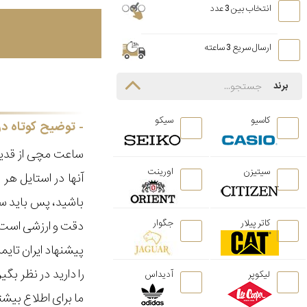
انتخاب بین 3 عدد
ارسال سریع 3 ساعته
برند
کاسیو
سیکو
توضیح کوتاه در
ساعت مچی از قدیم
سیتیزن
اورینت
آنها در استایل ه
باشید، پس باید سا
کاتر پیلار
جگوار
دقت و ارزشی است ک
پیشنهاد ایران تای
را دارید در نظر ب
لیکوپر
آدیداس
ما برای اطلاع بیش