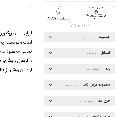
...
متی تیسوت
مازراتی
نمایش بیشتر...
ایران تایمر
بزرگتری
جنسیت
است و توانسته ایم
تمامی محصولات ما
استایل
با
ارسال رایگان، ۳۰ روز مهلت بازگشت، امکان خرید حضوری و انتخاب بین ۳ محصول
از میان
بیش از ۴۰ هزار مدل ساعت و اکسسوری اورجینال
رده
محدوده عرض قاب
طرح بند
طرح صفحه