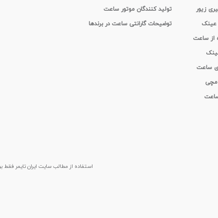
یری زیور
تولید کنندگان موتور ساعت
 عینک
توضیحات گارانتی ساعت در برندها
ه از ساعت
عینک
ای ساعت
 مچی
 ساعت
استفاده از مطالب سايت ایران تایمر فقط برای م