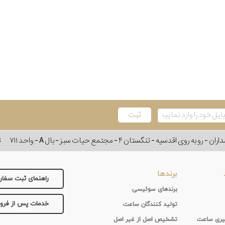
وی اقدسیه - تنگستان ۴ - مجتمع حیات سبز - بال A - واحد ۷۱۱
ت
برندها
راهنمای ثبت سفا
برندهای سوئیسی
خدمات پس از فر
تولید کنندگان ساعت
 گیری ساعت
تشخیص اصل از غیر اصل