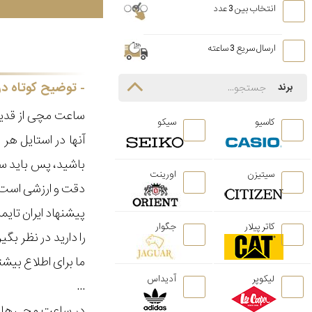
انتخاب بین 3 عدد
ارسال سریع 3 ساعته
توضیح کوتاه در
برند
ساعت مچی از قدیم
کاسیو
سیکو
آنها در استایل ه
باشید، پس باید سا
سیتیزن
اورینت
دقت و ارزشی است ک
پیشنهاد ایران تای
کاتر پیلار
جگوار
را دارید در نظر ب
ما برای اطلاع بیش
لیکوپر
آدیداس
...
در ساعت مچی هایی