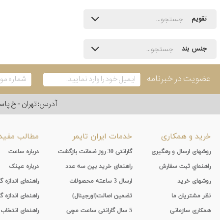
تقویم
جنس بند
عضویت در خبرنامه
آدرس: تهران - خ پاسداران - رو به ر
خرید و همکاری
خدمات ایران تایمر
مطالب مفید
روشهای ارسال و رهگیری
گارانتی 30 روز ضمانت بازگشت
درباره ساعت
راهنماي ثبت سفارش
راهنمای خرید بین سه عدد
درباره عینک
روشهای خرید
ارسال 3 ساعته محصولات
راهنمای اندازه
نظر مشتریان ما
تضمین اصالت(اورجینال)
راهنمای اندازه گ
همکاری سازمانی
5 سال گارانتی ساعت مچی
راهنمای انتخاب