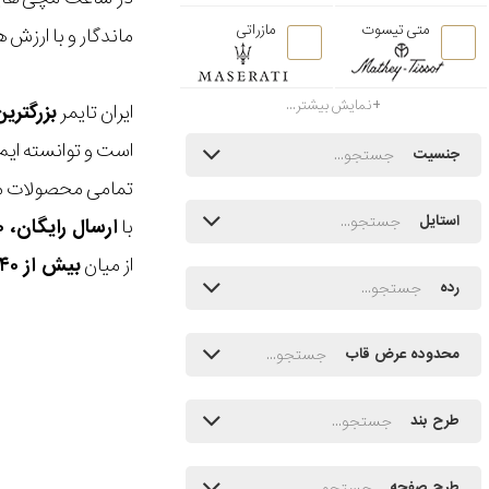
متی تیسوت
مازراتی
ماندگار و با ارزش
نمایش بیشتر...
ایران تایمر
بزرگتری
است و توانسته ایم
جنسیت
تمامی محصولات ما
استایل
با
ارسال رایگان، ۳۰ روز مهلت بازگشت، امکان خرید حضوری و انتخاب بین ۳ محصول
از میان
بیش از ۴۰ هزار مدل ساعت و اکسسوری اورجینال
رده
محدوده عرض قاب
طرح بند
طرح صفحه