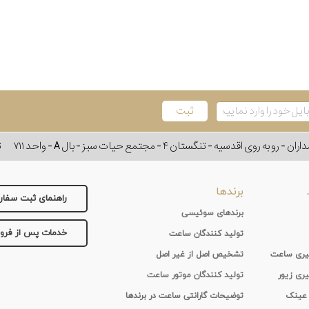
وی اقدسیه - تنگستان ۴ - مجتمع حیات سبز - بال A - واحد ۷۱۱
ت
برندها
راهنمای ثبت سفا
برندهای سوئیسی
خدمات پس از فر
تولید کنندگان ساعت
 گیری ساعت
تشخیص اصل از غیر اصل
یری زیور
تولید کنندگان موتور ساعت
 عینک
توضیحات گارانتی ساعت در برندها