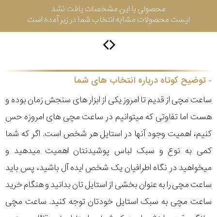
محصولی با این مشخصات یافت نشد
لیست محصولات مشابه انتخاب شما در زیر آمده است
سیتیزن
اورینت
توضیح کوتاه درباره انتخاب های شما
ساعت مچی از قدیم تا امروز یکی از ابزار های سنجش زمان بوده و
کاتر
هست اما تفاوتی که میتوانیم در ساعت مچی های امروزه حس
پیلار
کنیم، اهمیت وجود آنها در استایل هر شخص است. اگر که شما
جگوار
کمی به نوع و سبک لباس پوشیدنتان اهمیت میدهید و
میخواهید در نگاه اطرافیان یک شخص ایده آل باشید، پس باید
جنسیت
لیکوپر
ساعت مچی را به عنوان بخشی از استایل تان بدانید و هنگام خرید
استایل
ساعت مچی به سبک استایل خودتان توجه کنید. ساعت مچی
آدیداس