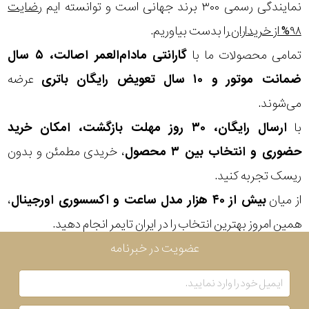
در
نمایندگی رسمی ۳۰۰ برند جهانی است و توانسته ایم
رضایت
۹۸% از خریداران
را بدست بیاوریم.
برابر
تمامی محصولات ما با
گارانتی مادام‌العمر اصالت، ۵ سال
آب
ضمانت موتور و ۱۰ سال تعویض رایگان باتری
عرضه
شکل
می‌شوند.
قاب
با
ارسال رایگان، ۳۰ روز مهلت بازگشت، امکان خرید
حضوری و انتخاب بین ۳ محصول
، خریدی مطمئن و بدون
ویژگی
ریسک تجربه کنید.
از میان
بیش از ۴۰ هزار مدل ساعت و اکسسوری اورجینال
،
نوع
همین امروز بهترین انتخاب را در ایران تایمر انجام دهید.
موتور
ترکیب
عضویت در خبرنامه
نمایش
کوارتز و
بیشتر...
دیجیتال
رنگ