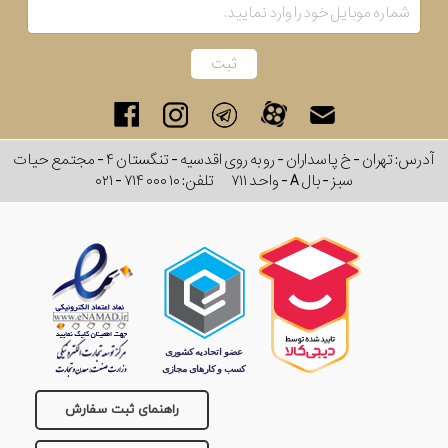
بکار
رفته
در
ساعت
آدرس: تهران - خ پاسداران - رو به روی اقدسیه - تنگستان ۴ - مجتمع حیات
سبز - بال A - واحد ۷۱۱
تلفن:
۰۲۱ - ۷۱۴ ۰۰۰ ۱۰
جنس
بکاررفته
اصالت
کشور
برند
راهنمای ثبت سفارش
تقویم