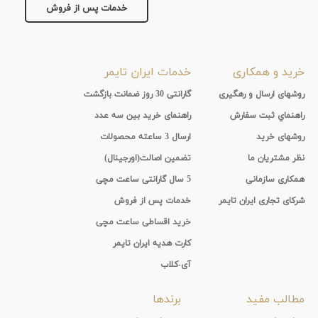
خدمات پس از فروش
جنس
بند
خرید و همکاری
خدمات ایران تایمر
روشهای ارسال و رهگیری
گارانتی 30 روز ضمانت بازگشت
راهنماي ثبت سفارش
راهنمای خرید بین سه عدد
روشهای خرید
ارسال 3 ساعته محصولات
نظر مشتریان ما
تضمین اصالت(اورجینال)
همکاری سازمانی
5 سال گارانتی ساعت مچی
شرکای تجاری ایران تایمر
خدمات پس از فروش
خرید اقساطی ساعت مچی
کارت هدیه ایران تایمر
آی-کلاب
مطالب مفید
برندها