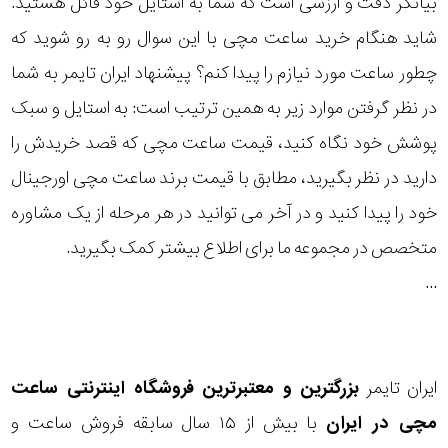
بیانگر دقت و ارزشی است که شما به استایل خود قائل هستید.
رده
شاید هنگام خرید ساعت مچی با این سوال رو به رو شوید که
چطور ساعت مورد نیازم را پیدا کنم؟ پیشنهاد ایران تایمر به شما
متی
محدوده
تیسوت
در نظر گرفتن موارد زیر به همین ترتیب است: به استایل و سبک
عرض
پوشش خود نگاه کنید، قیمت ساعت مچی که قصد خریدش را
مازراتی
قاب
دارید در نظر بگیرید، مطابق با قیمت برند ساعت مچی اورجینال
خود را پیدا کنید و در آخر می توانید در هر مرحله از یک مشاوره
نمایش
طرح
بیشتر...
متخصص در مجموعه ما برای اطلاع بیشتر کمک بگیرید.
بند
...
طرح
صفحه
ایران تایمر
بزرگترین و معتبرترین فروشگاه اینترنتی
ساعت
مقاوم
مچی
در ایران
با بیش از ۱۵ سال سابقه فروش ساعت و