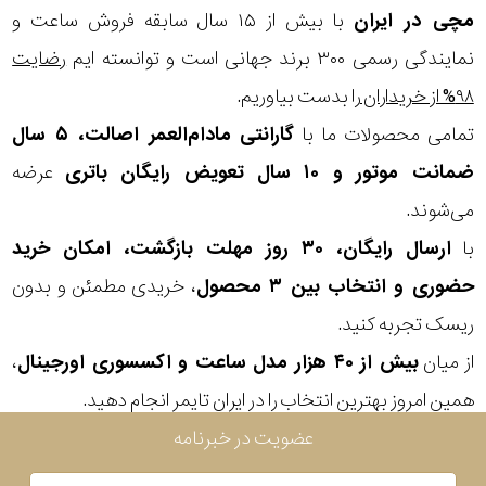
در
مچی
در ایران
با بیش از ۱۵ سال سابقه فروش ساعت و
برابر
نمایندگی رسمی ۳۰۰ برند جهانی است و توانسته ایم
رضایت
آب
۹۸% از خریداران
را بدست بیاوریم.
تمامی محصولات ما با
گارانتی مادام‌العمر اصالت، ۵ سال
شکل
ضمانت موتور و ۱۰ سال تعویض رایگان باتری
عرضه
قاب
می‌شوند.
با
ارسال رایگان، ۳۰ روز مهلت بازگشت، امکان خرید
ویژگی
حضوری و انتخاب بین ۳ محصول
، خریدی مطمئن و بدون
ریسک تجربه کنید.
نوع
از میان
بیش از ۴۰ هزار مدل ساعت و اکسسوری اورجینال
،
موتور
ترکیب
همین امروز بهترین انتخاب را در ایران تایمر انجام دهید.
نمایش
کوارتز و
بیشتر...
عضویت در خبرنامه
دیجیتال
رنگ