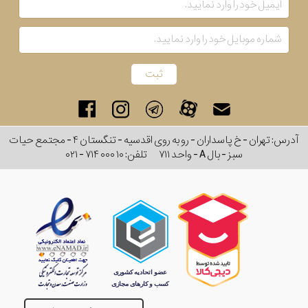
بکار
رفته
در
ساعت
آدرس: تهران - خ پاسداران - رو به روی اقدسیه - تنگستان ۴ - مجتمع حیات
جنس
سبز - بال A - واحد ۷۱۱
تلفن:
۰۲۱ - ۷۱۴ ۰۰۰ ۱۰
بکاررفته
اصالت
کشور
برند
تقویم