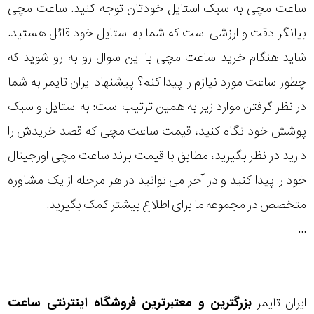
ساعت مچی به سبک استایل خودتان توجه کنید. ساعت مچی
رده
بیانگر دقت و ارزشی است که شما به استایل خود قائل هستید.
متی
شاید هنگام خرید ساعت مچی با این سوال رو به رو شوید که
محدوده
تیسوت
چطور ساعت مورد نیازم را پیدا کنم؟ پیشنهاد ایران تایمر به شما
عرض
در نظر گرفتن موارد زیر به همین ترتیب است: به استایل و سبک
مازراتی
قاب
پوشش خود نگاه کنید، قیمت ساعت مچی که قصد خریدش را
نمایش
دارید در نظر بگیرید، مطابق با قیمت برند ساعت مچی اورجینال
طرح
بیشتر...
خود را پیدا کنید و در آخر می توانید در هر مرحله از یک مشاوره
بند
متخصص در مجموعه ما برای اطلاع بیشتر کمک بگیرید.
طرح
...
صفحه
مقاوم
ایران تایمر
بزرگترین و معتبرترین فروشگاه اینترنتی
ساعت