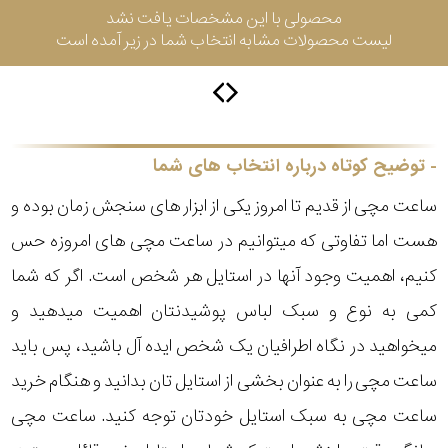
محصولی با این مشخصات یافت نشد
لیست محصولات مشابه انتخاب شما در زیر آمده است
سیتیزن
اورینت
توضیح کوتاه درباره انتخاب های شما
ساعت مچی از قدیم تا امروز یکی از ابزار های سنجش زمان بوده و
کاتر
هست اما تفاوتی که میتوانیم در ساعت مچی های امروزه حس
پیلار
کنیم، اهمیت وجود آنها در استایل هر شخص است. اگر که شما
جگوار
کمی به نوع و سبک لباس پوشیدنتان اهمیت میدهید و
میخواهید در نگاه اطرافیان یک شخص ایده آل باشید، پس باید
جنسیت
لیکوپر
ساعت مچی را به عنوان بخشی از استایل تان بدانید و هنگام خرید
استایل
ساعت مچی به سبک استایل خودتان توجه کنید. ساعت مچی
آدیداس