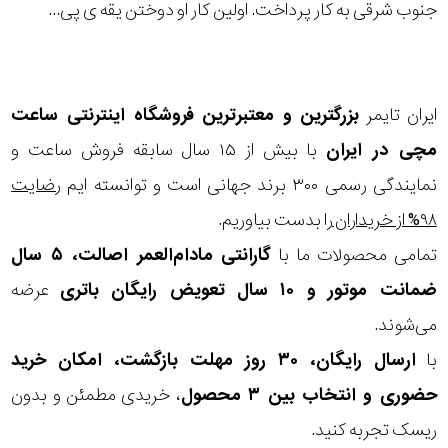
در
جنوب شرقی به کار پرداخت. اولین کار او دوختن یقه ی پی...
برابر
آب
ایران تایمر
بزرگترین و معتبرترین فروشگاه اینترنتی
ساعت
شکل
مچی
در ایران
با بیش از ۱۵ سال سابقه فروش ساعت و
قاب
نمایندگی رسمی ۳۰۰ برند جهانی است و توانسته ایم
رضایت
۹۸% از خریداران
را بدست بیاوریم.
ویژگی
تمامی محصولات ما با
گارانتی مادام‌العمر اصالت، ۵ سال
ضمانت موتور و ۱۰ سال تعویض رایگان باتری
عرضه
نوع
می‌شوند.
موتور
ترکیب
با
ارسال رایگان، ۳۰ روز مهلت بازگشت، امکان خرید
نمایش
کوارتز و
حضوری و انتخاب بین ۳ محصول
، خریدی مطمئن و بدون
بیشتر...
دیجیتال
ریسک تجربه کنید.
رنگ