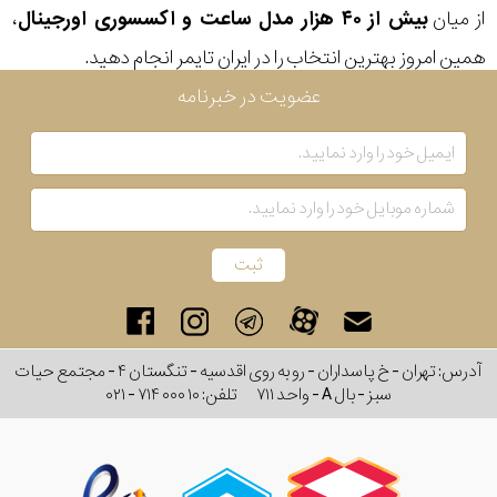
از میان
بیش از ۴۰ هزار مدل ساعت و اکسسوری اورجینال
،
بکار
همین امروز بهترین انتخاب را در ایران تایمر انجام دهید.
رفته
عضویت در خبرنامه
در
ساعت
جنس
بکاررفته
اصالت
آدرس: تهران - خ پاسداران - رو به روی اقدسیه - تنگستان ۴ - مجتمع حیات
کشور
سبز - بال A - واحد ۷۱۱
تلفن:
۰۲۱ - ۷۱۴ ۰۰۰ ۱۰
برند
تقویم