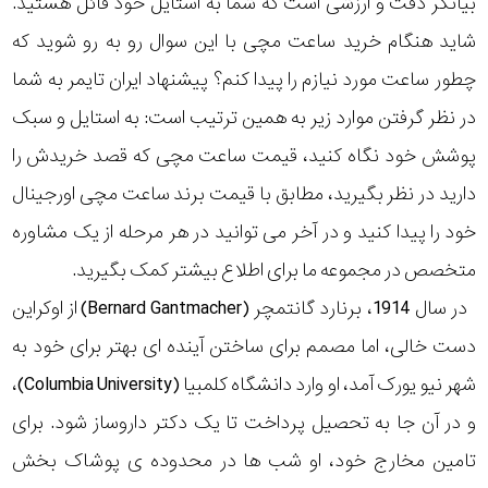
بیانگر دقت و ارزشی است که شما به استایل خود قائل هستید.
رده
شاید هنگام خرید ساعت مچی با این سوال رو به رو شوید که
چطور ساعت مورد نیازم را پیدا کنم؟ پیشنهاد ایران تایمر به شما
متی
محدوده
تیسوت
در نظر گرفتن موارد زیر به همین ترتیب است: به استایل و سبک
عرض
پوشش خود نگاه کنید، قیمت ساعت مچی که قصد خریدش را
مازراتی
قاب
دارید در نظر بگیرید، مطابق با قیمت برند ساعت مچی اورجینال
خود را پیدا کنید و در آخر می توانید در هر مرحله از یک مشاوره
نمایش
طرح
بیشتر...
متخصص در مجموعه ما برای اطلاع بیشتر کمک بگیرید.
بند
در سال 1914، برنارد گانتمچر (Bernard Gantmacher) از اوکراین
دست خالی، اما مصمم برای ساختن آینده ای بهتر برای خود به
طرح
شهر نیو یورک آمد، او وارد دانشگاه کلمبیا (Columbia University)،
صفحه
و در آن جا به تحصیل پرداخت تا یک دکتر داروساز شود. برای
مقاوم
تامین مخارج خود، او شب ها در محدوده ی پوشاک بخش