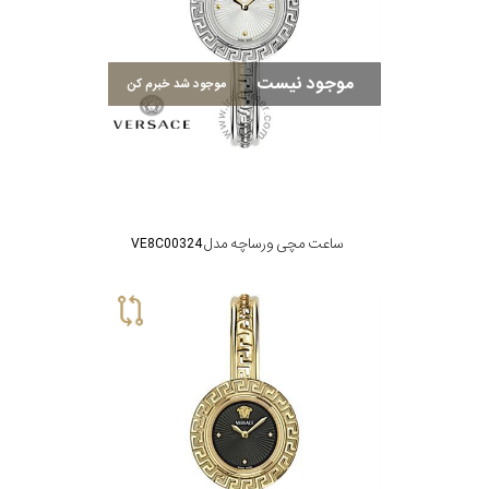
رده
موجود نیست
موجود شد خبرم کن
محدوده
عرض
قاب
طرح
ساعت مچی ورساچه مدل VE8C00324
بند
طرح
صفحه
مقاوم