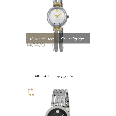
موجود نیست
موجود شد خبرم کن
ساعت مچی موادو مدل 606354