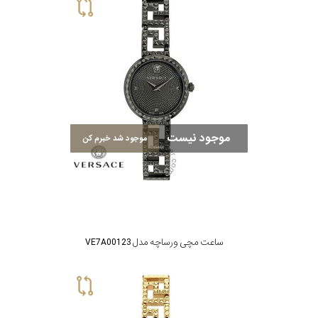
موجود نیست
موجود شد خبرم کن
ساعت مچی ورساچه مدل VE7A001 23