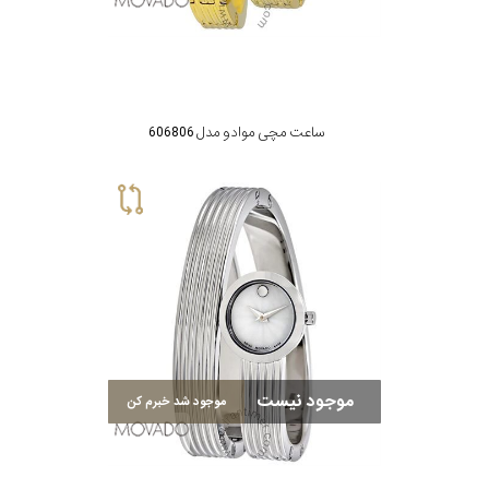
ساعت مچی موادو مدل 606806
موجود نیست
موجود شد خبرم کن