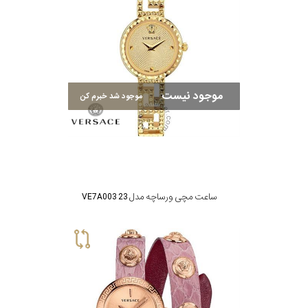
موجود نیست
موجود شد خبرم کن
ساعت مچی ورساچه مدل VE7A003 23