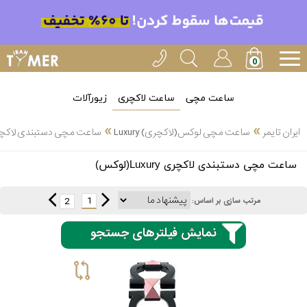
ساعت مچی
ساعت لاکچری
زیورآلات
»
»
ایران تایمر
ساعت مچی لوکس(لاکچری) Luxury
ساعت مچی دستبندی لاکچری Luxury(ل
انتخاب
ساعت مچی دستبندی لاکچری Luxury(لوکس)
بین 3
ارسال
عدد
1
2
مرتب سازی بر اساس:
سریع
برند
نمایش فیلترهای جستجو
3
ادُکس
ساعته
ایپوز