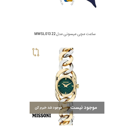
رفته
در
ساعت
ساعت مچی میسونی مدل MWSL013 22
جنس
بکاررفته
اصالت
کشور
برند
موجود نیست
موجود شد خبرم کن
تقویم