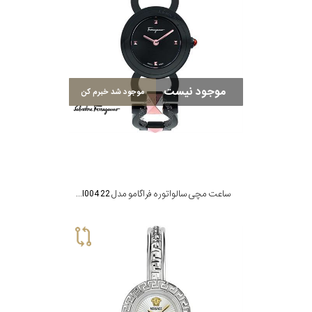
کورناوین
موجود نیست
موجود شد خبرم کن
فردریک
کنستانت
لوئیس
ارارد
ساعت مچی سالواتوره فراگامو مدل SFMI004 22
وست
اند
واچ
جنسیت
نمایش
بیشتر...
استایل