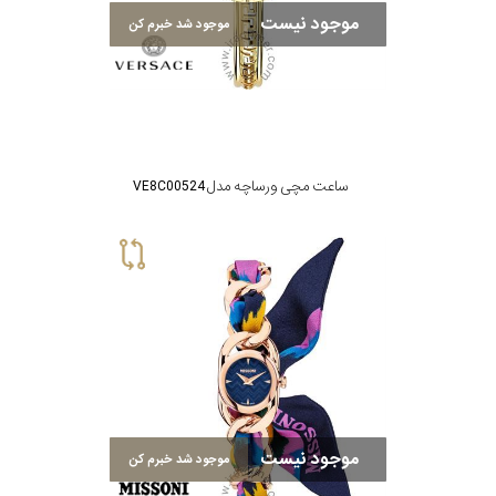
در
موجود نیست
موجود شد خبرم کن
برابر
آب
شکل
ساعت مچی ورساچه مدل VE8C00524
قاب
ویژگی
نوع
موتور
رنگ
موجود نیست
موجود شد خبرم کن
بکار