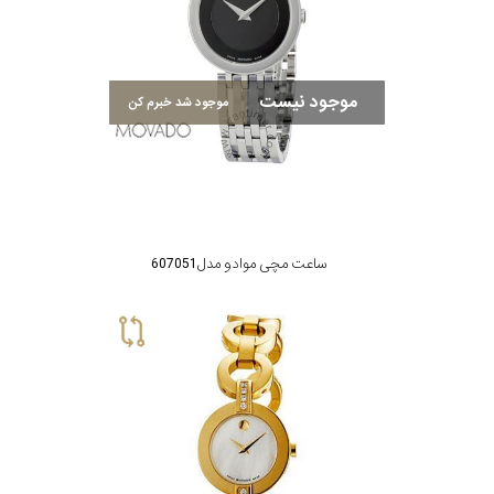
موجود نیست
موجود شد خبرم کن
ساعت مچی موادو مدل 607051