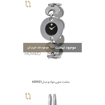
موجود نیست
موجود شد خبرم کن
ساعت مچی موادو مدل 605921