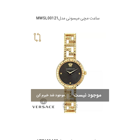
جنس
بند
ساعت مچی میسونی مدل MWSL001 21
موجود نیست
موجود شد خبرم کن