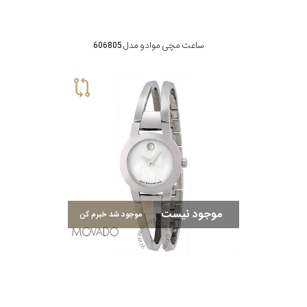
ساعت مچی موادو مدل 606805
موجود نیست
موجود شد خبرم کن