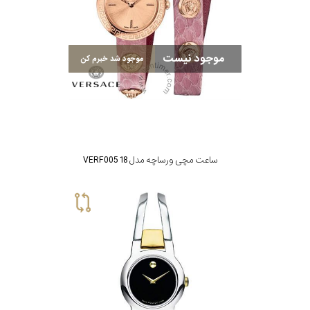
موجود نیست
موجود شد خبرم کن
ساعت مچی ورساچه مدل VERF005 18