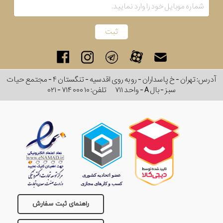
رفته
در
ساعت
آدرس: تهران - خ پاسداران - رو به روی اقدسیه - تنگستان ۴ - مجتمع حیات
جنس
سبز - بال A - واحد ۷۱۱
تلفن:
۰۲۱ - ۷۱۴ ۰۰۰ ۱۰
بکاررفته
اصالت
کشور
برند
تقویم
راهنمای ثبت سفارش