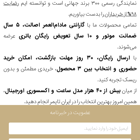
در
نمایندگی رسمی ۳۰۰ برند جهانی است و توانسته ایم
رضایت
۹۸% از خریداران
را بدست بیاوریم.
برابر
تمامی محصولات ما با
گارانتی مادام‌العمر اصالت، ۵ سال
آب
ضمانت موتور و ۱۰ سال تعویض رایگان باتری
عرضه
شکل
می‌شوند.
قاب
با
ارسال رایگان، ۳۰ روز مهلت بازگشت، امکان خرید
حضوری و انتخاب بین ۳ محصول
، خریدی مطمئن و بدون
ویژگی
ریسک تجربه کنید.
از میان
بیش از ۴۰ هزار مدل ساعت و اکسسوری اورجینال
،
نوع
همین امروز بهترین انتخاب را در ایران تایمر انجام دهید.
موتور
عضویت در خبرنامه
رنگ
بکار