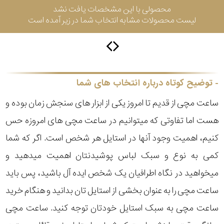
محصولی با این مشخصات یافت نشد
لیست محصولات مشابه انتخاب شما در زیر آمده است
سیتیزن
اورینت
توضیح کوتاه درباره انتخاب های شما
ساعت مچی از قدیم تا امروز یکی از ابزار های سنجش زمان بوده و
کاتر
هست اما تفاوتی که میتوانیم در ساعت مچی های امروزه حس
پیلار
کنیم، اهمیت وجود آنها در استایل هر شخص است. اگر که شما
جگوار
کمی به نوع و سبک لباس پوشیدنتان اهمیت میدهید و
میخواهید در نگاه اطرافیان یک شخص ایده آل باشید، پس باید
جنسیت
لیکوپر
ساعت مچی را به عنوان بخشی از استایل تان بدانید و هنگام خرید
استایل
ساعت مچی به سبک استایل خودتان توجه کنید. ساعت مچی
آدیداس