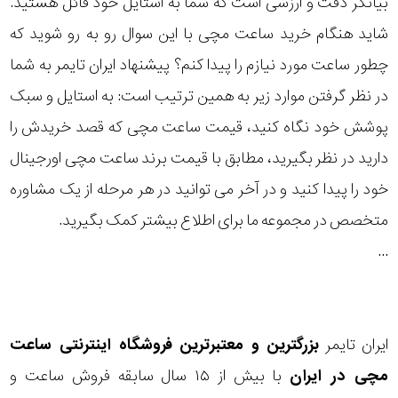
بیانگر دقت و ارزشی است که شما به استایل خود قائل هستید.
رده
شاید هنگام خرید ساعت مچی با این سوال رو به رو شوید که
چطور ساعت مورد نیازم را پیدا کنم؟ پیشنهاد ایران تایمر به شما
متی
محدوده
تیسوت
در نظر گرفتن موارد زیر به همین ترتیب است: به استایل و سبک
عرض
پوشش خود نگاه کنید، قیمت ساعت مچی که قصد خریدش را
اکس
قاب
اکو
دارید در نظر بگیرید، مطابق با قیمت برند ساعت مچی اورجینال
خود را پیدا کنید و در آخر می توانید در هر مرحله از یک مشاوره
نمایش
طرح
بیشتر...
متخصص در مجموعه ما برای اطلاع بیشتر کمک بگیرید.
بند
...
طرح
صفحه
ایران تایمر
بزرگترین و معتبرترین فروشگاه اینترنتی
ساعت
مقاوم
مچی
در ایران
با بیش از ۱۵ سال سابقه فروش ساعت و