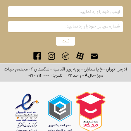
آدرس: تهران - خ پاسداران - رو به روی اقدسیه - تنگستان ۴ - مجتمع حیات
سبز - بال A - واحد ۷۱۱
تلفن:
۰۲۱ - ۷۱۴ ۰۰۰ ۱۰