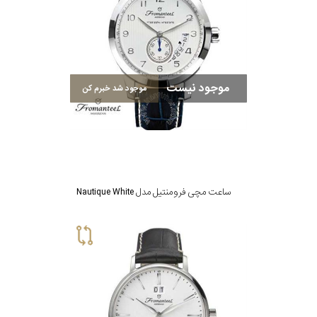
در
برابر
آب
موجود نیست
موجود شد خبرم کن
شکل
قاب
ویژگی
ساعت مچی فرومنتیل مدل Nautique White
نوع
موتور
رنگ
بکار
سفید