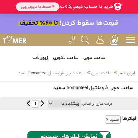
ساعت مچی
ساعت لاکچری
زیورآلات
انتخاب
»
»
ایران تایمر
ساعت مچی
ساعت مچی فرومنتیل fromanteel سفید
بین 3
ارسال
ساعت مچی فرومنتیل fromanteel سفید
عدد
سریع
برند
1
مرتب سازی بر اساس:
3
کاسیو
فیلتر‌ها
ساعته
سفید
نمایش فیلترهای جستجو
سیکو