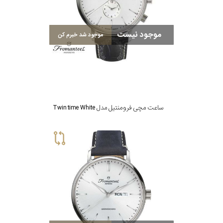
رفته
نمایش
بیشتر...
در
موجود نیست
موجود شد خبرم کن
ساعت
جنس
بکاررفته
ساعت مچی فرومنتیل مدل Twin time White
اصالت
کشور
برند
تقویم