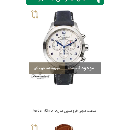
سیتیزن
اورینت
کاتر
موجود نیست
موجود شد خبرم کن
پیلار
جگوار
جنسیت
لیکوپر
ساعت مچی فرومنتیل مدل The Amsterdam Chrono
استایل
آدیداس