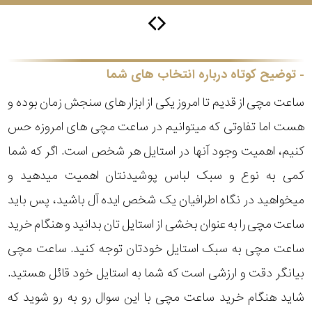
سیتیزن
توضیح کوتاه درباره انتخاب های شما
ساعت مچی از قدیم تا امروز یکی از ابزار های سنجش زمان بوده و
اورینت
هست اما تفاوتی که میتوانیم در ساعت مچی های امروزه حس
کنیم، اهمیت وجود آنها در استایل هر شخص است. اگر که شما
کاتر
پیلار
کمی به نوع و سبک لباس پوشیدنتان اهمیت میدهید و
میخواهید در نگاه اطرافیان یک شخص ایده آل باشید، پس باید
جگوار
ساعت مچی را به عنوان بخشی از استایل تان بدانید و هنگام خرید
جنسیت
ساعت مچی به سبک استایل خودتان توجه کنید. ساعت مچی
لیکوپر
بیانگر دقت و ارزشی است که شما به استایل خود قائل هستید.
استایل
شاید هنگام خرید ساعت مچی با این سوال رو به رو شوید که
آدیداس