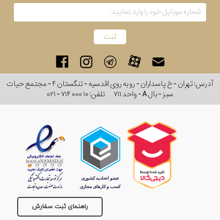
رفته
در
ساعت
جنس
آدرس: تهران - خ پاسداران - رو به روی اقدسیه - تنگستان ۴ - مجتمع حیات
سبز - بال A - واحد ۷۱۱
تلفن:
۰۲۱ - ۷۱۴ ۰۰۰ ۱۰
بکاررفته
اصالت
کشور
برند
تقویم
راهنمای ثبت سفارش