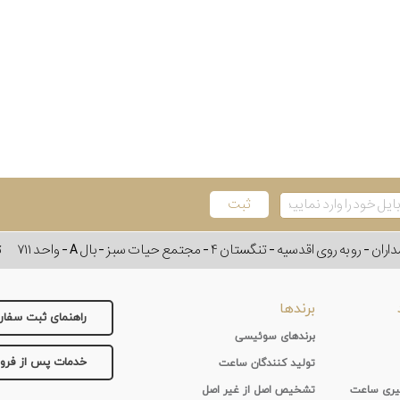
وی اقدسیه - تنگستان ۴ - مجتمع حیات سبز - بال A - واحد ۷۱۱
ت
برندها
راهنمای ثبت سفا
برندهای سوئیسی
خدمات پس از فر
تولید کنندگان ساعت
 گیری ساعت
تشخیص اصل از غیر اصل