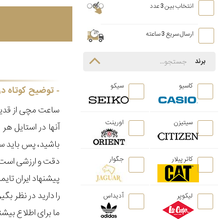
انتخاب بین 3 عدد
ارسال سریع 3 ساعته
برند
کاسیو
سیکو
توضیح کوتاه در
ساعت مچی از قدیم
سیتیزن
اورینت
آنها در استایل ه
باشید، پس باید سا
کاتر پیلار
جگوار
دقت و ارزشی است ک
پیشنهاد ایران تای
را دارید در نظر ب
لیکوپر
آدیداس
ما برای اطلاع بیش