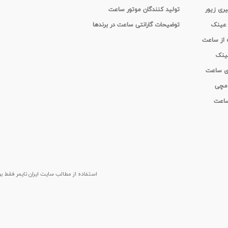
یری زیور
تولید کنندگان موتور ساعت
 عینک
توضیحات گارانتی ساعت در برندها
ه از ساعت
عینک
ای ساعت
 مچی
 ساعت
استفاده از مطالب سايت ایران تایمر فقط برای م