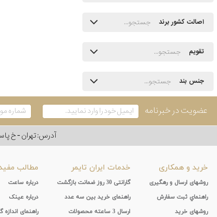
اصالت کشور برند
تقویم
جنس بند
عضویت در خبرنامه
آدرس: تهران - خ پاسداران - رو به ر
خرید و همکاری
خدمات ایران تایمر
مطالب مفید
روشهای ارسال و رهگیری
گارانتی 30 روز ضمانت بازگشت
درباره ساعت
راهنماي ثبت سفارش
راهنمای خرید بین سه عدد
درباره عینک
روشهای خرید
ارسال 3 ساعته محصولات
راهنمای اندازه