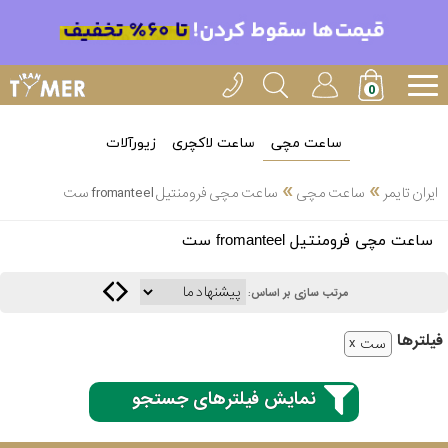
ساعت مچی
ساعت لاکچری
زیورآلات
»
»
ایران تایمر
ساعت مچی
ساعت مچی فرومنتیل fromanteel ست
انتخاب
ساعت مچی فرومنتیل fromanteel ست
بین 3
ارسال
عدد
مرتب سازی بر اساس:
سریع
برند
فیلتر‌ها
ست
3
کاسیو
ساعته
نمایش فیلترهای جستجو
سیکو