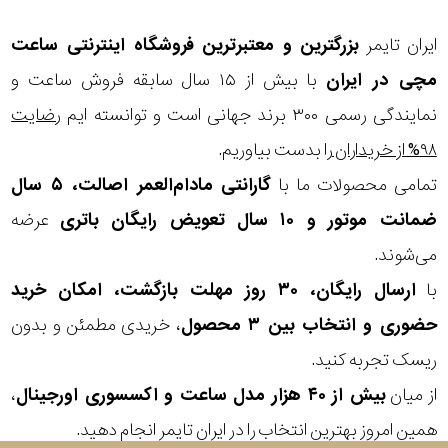
ایران تایمر
بزرگترین و معتبرترین فروشگاه اینترنتی
ساعت
مقاوم
مچی
در ایران
با بیش از ۱۵ سال سابقه فروش ساعت و
در
نمایندگی رسمی ۳۰۰ برند جهانی است و توانسته ایم
رضایت
برابر
۹۸% از خریداران
را بدست بیاوریم.
آب
تمامی محصولات ما با
گارانتی مادام‌العمر اصالت، ۵ سال
ضمانت موتور و ۱۰ سال تعویض رایگان باتری
عرضه
شکل
می‌شوند.
قاب
با
ارسال رایگان، ۳۰ روز مهلت بازگشت، امکان خرید
ویژگی
حضوری و انتخاب بین ۳ محصول
، خریدی مطمئن و بدون
ریسک تجربه کنید.
نوع
از میان
بیش از ۴۰ هزار مدل ساعت و اکسسوری اورجینال
،
موتور
همین امروز بهترین انتخاب را در ایران تایمر انجام دهید.