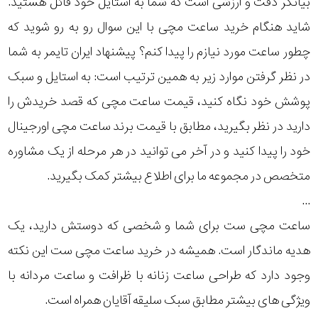
بیانگر دقت و ارزشی است که شما به استایل خود قائل هستید.
بیشتر...
شاید هنگام خرید ساعت مچی با این سوال رو به رو شوید که
استایل
چطور ساعت مورد نیازم را پیدا کنم؟ پیشنهاد ایران تایمر به شما
متی
تیسوت
در نظر گرفتن موارد زیر به همین ترتیب است: به استایل و سبک
رده
پوشش خود نگاه کنید، قیمت ساعت مچی که قصد خریدش را
مازراتی
محدوده
دارید در نظر بگیرید، مطابق با قیمت برند ساعت مچی اورجینال
عرض
خود را پیدا کنید و در آخر می توانید در هر مرحله از یک مشاوره
نمایش
بیشتر...
متخصص در مجموعه ما برای اطلاع بیشتر کمک بگیرید.
قاب
...
طرح
ساعت مچی ست برای شما و شخصی که دوستش دارید، یک
بند
هدیه ماندگار است. همیشه در خرید ساعت مچی ست این نکته
وجود دارد که طراحی ساعت زنانه با ظرافت و ساعت مردانه با
طرح
ویژگی های بیشتر مطابق سبک سلیقه آقایان همراه است.
صفحه