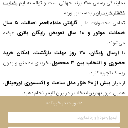
در
نمایندگی رسمی ۳۰۰ برند جهانی است و توانسته ایم
رضایت
۹۸% از خریداران
را بدست بیاوریم.
برابر
تمامی محصولات ما با
گارانتی مادام‌العمر اصالت، ۵ سال
آب
ضمانت موتور و ۱۰ سال تعویض رایگان باتری
عرضه
شکل
می‌شوند.
قاب
با
ارسال رایگان، ۳۰ روز مهلت بازگشت، امکان خرید
حضوری و انتخاب بین ۳ محصول
، خریدی مطمئن و بدون
ویژگی
ریسک تجربه کنید.
از میان
بیش از ۴۰ هزار مدل ساعت و اکسسوری اورجینال
،
نوع
همین امروز بهترین انتخاب را در ایران تایمر انجام دهید.
موتور
ترکیب
عضویت در خبرنامه
نمایش
کوارتز و
بیشتر...
دیجیتال
رنگ