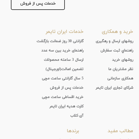
خدمات پس از فروش
جنس
بند
خرید و همکاری
خدمات ایران تایمر
روشهای ارسال و رهگیری
گارانتی 30 روز ضمانت بازگشت
راهنماي ثبت سفارش
راهنمای خرید بین سه عدد
روشهای خرید
ارسال 3 ساعته محصولات
نظر مشتریان ما
تضمین اصالت(اورجینال)
همکاری سازمانی
5 سال گارانتی ساعت مچی
شرکای تجاری ایران تایمر
خدمات پس از فروش
خرید اقساطی ساعت مچی
کارت هدیه ایران تایمر
آی-کلاب
مطالب مفید
برندها