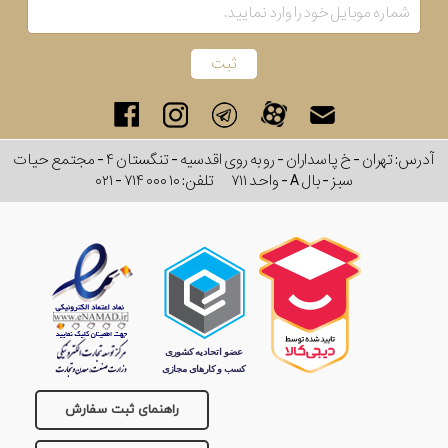
بکار
رفته
در
ساعت
آدرس: تهران - خ پاسداران - رو به روی اقدسیه - تنگستان ۴ - مجتمع حیات
سبز - بال A - واحد ۷۱۱
تلفن:
۰۲۱ - ۷۱۴ ۰۰۰ ۱۰
جنس
بکاررفته
اصالت
کشور
برند
راهنمای ثبت سفارش
تقویم