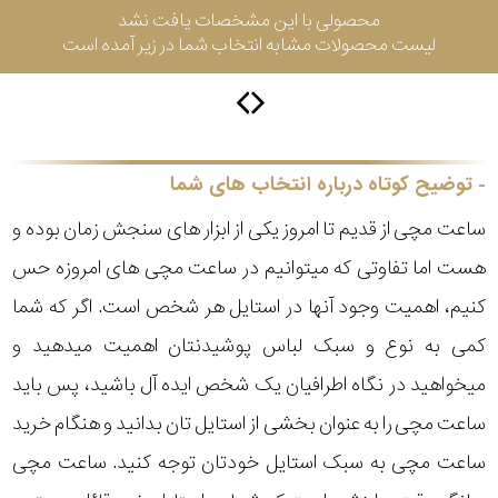
محصولی با این مشخصات یافت نشد
لیست محصولات مشابه انتخاب شما در زیر آمده است
سیتیزن
اورینت
توضیح کوتاه درباره انتخاب های شما
ساعت مچی از قدیم تا امروز یکی از ابزار های سنجش زمان بوده و
کاتر
هست اما تفاوتی که میتوانیم در ساعت مچی های امروزه حس
پیلار
کنیم، اهمیت وجود آنها در استایل هر شخص است. اگر که شما
جگوار
کمی به نوع و سبک لباس پوشیدنتان اهمیت میدهید و
میخواهید در نگاه اطرافیان یک شخص ایده آل باشید، پس باید
جنسیت
لیکوپر
ساعت مچی را به عنوان بخشی از استایل تان بدانید و هنگام خرید
استایل
ساعت مچی به سبک استایل خودتان توجه کنید. ساعت مچی
آدیداس