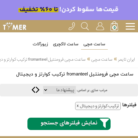
ساعت مچی
ساعت لاکچری
زیورآلات
»
»
ایران تایمر
ساعت مچی
ساعت مچی فرومنتیل fromanteel ترکیب کوارتز و دیجیتال
انتخاب
ساعت مچی فرومنتیل fromanteel ترکیب کوارتز و دیجیتال
بین 3
ارسال
عدد
مرتب سازی بر اساس:
سریع
برند
فیلتر‌ها
ترکیب کوارتز و دیجیتال
3
کاسیو
ساعته
نمایش فیلترهای جستجو
سیکو