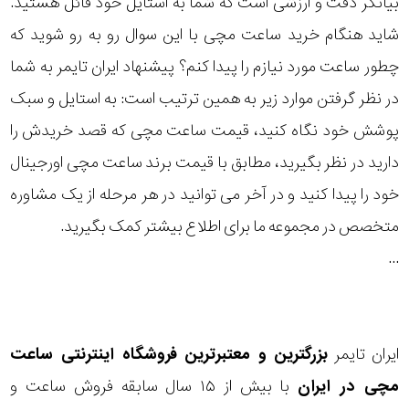
بیانگر دقت و ارزشی است که شما به استایل خود قائل هستید.
رده
شاید هنگام خرید ساعت مچی با این سوال رو به رو شوید که
چطور ساعت مورد نیازم را پیدا کنم؟ پیشنهاد ایران تایمر به شما
متی
محدوده
تیسوت
در نظر گرفتن موارد زیر به همین ترتیب است: به استایل و سبک
عرض
پوشش خود نگاه کنید، قیمت ساعت مچی که قصد خریدش را
مازراتی
قاب
دارید در نظر بگیرید، مطابق با قیمت برند ساعت مچی اورجینال
خود را پیدا کنید و در آخر می توانید در هر مرحله از یک مشاوره
نمایش
طرح
بیشتر...
متخصص در مجموعه ما برای اطلاع بیشتر کمک بگیرید.
بند
...
طرح
صفحه
ایران تایمر
بزرگترین و معتبرترین فروشگاه اینترنتی
ساعت
مقاوم
مچی
در ایران
با بیش از ۱۵ سال سابقه فروش ساعت و