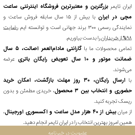
در
ایران تایمر
بزرگترین و معتبرترین فروشگاه اینترنتی
ساعت
برابر
مچی
در ایران
با بیش از ۱۵ سال سابقه فروش ساعت و
آب
نمایندگی رسمی ۳۰۰ برند جهانی است و توانسته ایم
رضایت
۹۸% از خریداران
را بدست بیاوریم.
شکل
تمامی محصولات ما با
گارانتی مادام‌العمر اصالت، ۵ سال
قاب
ضمانت موتور و ۱۰ سال تعویض رایگان باتری
عرضه
می‌شوند.
ویژگی
با
ارسال رایگان، ۳۰ روز مهلت بازگشت، امکان خرید
نوع
حضوری و انتخاب بین ۳ محصول
، خریدی مطمئن و بدون
ریسک تجربه کنید.
موتور
از میان
بیش از ۴۰ هزار مدل ساعت و اکسسوری اورجینال
،
رنگ
همین امروز بهترین انتخاب را در ایران تایمر انجام دهید.
بکار
عضویت در خبرنامه