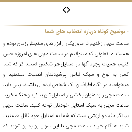
سیتیزن
توضیح کوتاه درباره انتخاب های شما
ساعت مچی از قدیم تا امروز یکی از ابزار های سنجش زمان بوده و
اورینت
هست اما تفاوتی که میتوانیم در ساعت مچی های امروزه حس
کنیم، اهمیت وجود آنها در استایل هر شخص است. اگر که شما
کاتر
پیلار
کمی به نوع و سبک لباس پوشیدنتان اهمیت میدهید و
میخواهید در نگاه اطرافیان یک شخص ایده آل باشید، پس باید
جگوار
ساعت مچی را به عنوان بخشی از استایل تان بدانید و هنگام خرید
جنسیت
ساعت مچی به سبک استایل خودتان توجه کنید. ساعت مچی
لیکوپر
بیانگر دقت و ارزشی است که شما به استایل خود قائل هستید.
استایل
شاید هنگام خرید ساعت مچی با این سوال رو به رو شوید که
آدیداس