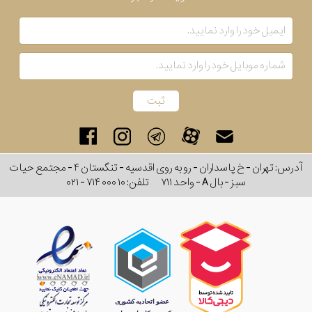
رفته
در
ساعت
جنس
بکاررفته
آدرس: تهران - خ پاسداران - رو به روی اقدسیه - تنگستان ۴ - مجتمع حیات
اصالت
سبز - بال A - واحد ۷۱۱
تلفن:
۰۲۱ - ۷۱۴ ۰۰۰ ۱۰
کشور
برند
تقویم