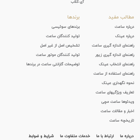
آی-کلاب
مطالب مفید
برندها
درباره ساعت
برندهای سوئیسی
درباره عینک
تولید کنندگان ساعت
راهنمای اندازه گیری ساعت
تشخیص اصل از غیر اصل
راهنمای اندازه گیری زیور
تولید کنندگان موتور ساعت
راهنمای انتخاب عینک
توضیحات گارانتی ساعت در برندها
راهنمای استفاده از ساعت
نحوه نگهداری عینک
تعاریف ویژگیهای ساعت
ویدئوها ساعت مچی
اخبار و مقالات ساعت
تاریخچه ساعت
درباره ما
ارتباط با ما
خدمات متفاوت ما
شرایط و ضوابط