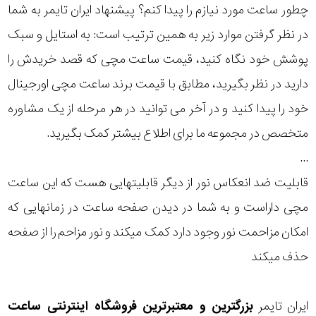
چطور ساعت مورد نیازم را پیدا کنم؟ پیشنهاد ایران تایمر به شما
رده
در نظر گرفتن موارد زیر به همین ترتیب است: به استایل و سبک
متی
پوشش خود نگاه کنید، قیمت ساعت مچی که قصد خریدش را
محدوده
تیسوت
دارید در نظر بگیرید، مطابق با قیمت برند ساعت مچی اورجینال
عرض
مازراتی
خود را پیدا کنید و در آخر می توانید در هر مرحله از یک مشاوره
قاب
متخصص در مجموعه ما برای اطلاع بیشتر کمک بگیرید.
نمایش
طرح
...
بیشتر...
قابلیت ضد انعکاس نور از دیگر قابلیتهایی هست که این ساعت
بند
مچی داراست و به شما در دیدن صفحه ساعت در زمانهایی که
طرح
امکان مزاحمت نور وجود دارد کمک میکند و نور مزاحم را از صفحه
صفحه
حذف میکند
مقاوم
ایران تایمر
بزرگترین و معتبرترین فروشگاه اینترنتی
ساعت