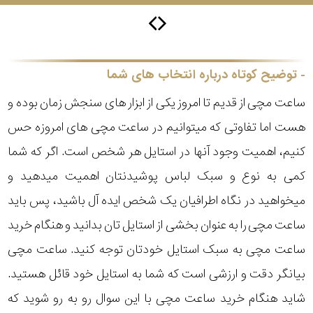
سیتیزن
توضیح کوتاه درباره انتخاب های شما
ساعت مچی از قدیم تا امروز یکی از ابزار های سنجش زمان بوده و
اورینت
هست اما تفاوتی که میتوانیم در ساعت مچی های امروزه حس
کنیم، اهمیت وجود آنها در استایل هر شخص است. اگر که شما
کاتر
پیلار
کمی به نوع و سبک لباس پوشیدنتان اهمیت میدهید و
میخواهید در نگاه اطرافیان یک شخص ایده آل باشید، پس باید
جگوار
ساعت مچی را به عنوان بخشی از استایل تان بدانید و هنگام خرید
جنسیت
ساعت مچی به سبک استایل خودتان توجه کنید. ساعت مچی
لیکوپر
بیانگر دقت و ارزشی است که شما به استایل خود قائل هستید.
استایل
شاید هنگام خرید ساعت مچی با این سوال رو به رو شوید که
آدیداس