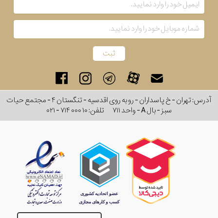
رفته
در
ساعت
جنس
بکاررفته
آدرس: تهران - خ پاسداران - رو به روی اقدسیه - تنگستان ۴ - مجتمع حیات
سبز - بال A - واحد ۷۱۱
تلفن:
۰۲۱ - ۷۱۴ ۰۰۰ ۱۰
اصالت
کشور
برند
تقویم