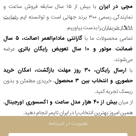
در
مچی
در ایران
با بیش از ۱۵ سال سابقه فروش ساعت و
برابر
نمایندگی رسمی ۳۰۰ برند جهانی است و توانسته ایم
رضایت
آب
۹۸% از خریداران
را بدست بیاوریم.
تمامی محصولات ما با
گارانتی مادام‌العمر اصالت، ۵ سال
شکل
ضمانت موتور و ۱۰ سال تعویض رایگان باتری
عرضه
قاب
می‌شوند.
با
ارسال رایگان، ۳۰ روز مهلت بازگشت، امکان خرید
ویژگی
حضوری و انتخاب بین ۳ محصول
، خریدی مطمئن و بدون
نوع
ریسک تجربه کنید.
از میان
بیش از ۴۰ هزار مدل ساعت و اکسسوری اورجینال
،
موتور
همین امروز بهترین انتخاب را در ایران تایمر انجام دهید.
رنگ
عضویت در خبرنامه
بکار