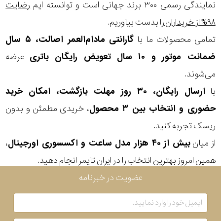
در
نمایندگی رسمی ۳۰۰ برند جهانی است و توانسته ایم
رضایت
۹۸% از خریداران
را بدست بیاوریم.
برابر
تمامی محصولات ما با
گارانتی مادام‌العمر اصالت، ۵ سال
آب
ضمانت موتور و ۱۰ سال تعویض رایگان باتری
عرضه
شکل
می‌شوند.
قاب
با
ارسال رایگان، ۳۰ روز مهلت بازگشت، امکان خرید
حضوری و انتخاب بین ۳ محصول
، خریدی مطمئن و بدون
ویژگی
ریسک تجربه کنید.
از میان
بیش از ۴۰ هزار مدل ساعت و اکسسوری اورجینال
،
نوع
همین امروز بهترین انتخاب را در ایران تایمر انجام دهید.
موتور
عضویت در خبرنامه
رنگ
بکار