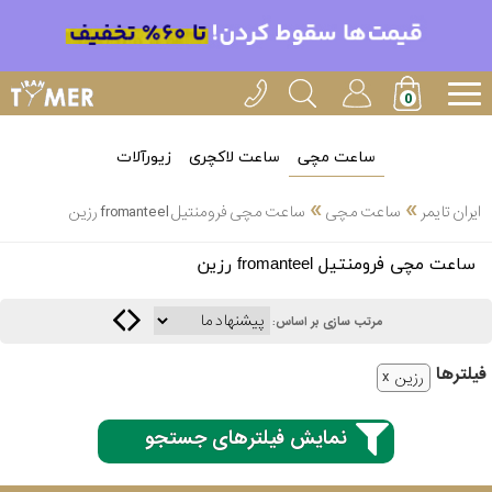
ساعت مچی
ساعت لاکچری
زیورآلات
»
»
ایران تایمر
ساعت مچی
ساعت مچی فرومنتیل fromanteel رزین
انتخاب
ساعت مچی فرومنتیل fromanteel رزین
بین 3
ارسال
عدد
مرتب سازی بر اساس:
سریع
برند
فیلتر‌ها
رزین
3
کاسیو
ساعته
نمایش فیلترهای جستجو
سیکو