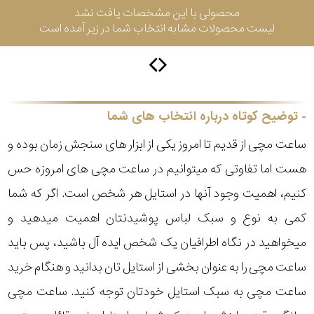
محصولی با این مشخصات یافت نشد
لیست محصولات مشابه انتخاب شما در زیر آمده است
سیتیزن
اورینت
توضیح کوتاه درباره انتخاب های شما
ساعت مچی از قدیم تا امروز یکی از ابزار های سنجش زمان بوده و
کاتر
هست اما تفاوتی که میتوانیم در ساعت مچی های امروزه حس
پیلار
کنیم، اهمیت وجود آنها در استایل هر شخص است. اگر که شما
جگوار
کمی به نوع و سبک لباس پوشیدنتان اهمیت میدهید و
میخواهید در نگاه اطرافیان یک شخص ایده آل باشید، پس باید
جنسیت
لیکوپر
ساعت مچی را به عنوان بخشی از استایل تان بدانید و هنگام خرید
استایل
ساعت مچی به سبک استایل خودتان توجه کنید. ساعت مچی
آدیداس