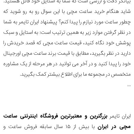
بیانگر دقت و ارزشی است که شما به استایل خود قائل هستید.
رده
شاید هنگام خرید ساعت مچی با این سوال رو به رو شوید که
چطور ساعت مورد نیازم را پیدا کنم؟ پیشنهاد ایران تایمر به شما
متی
محدوده
تیسوت
در نظر گرفتن موارد زیر به همین ترتیب است: به استایل و سبک
عرض
پوشش خود نگاه کنید، قیمت ساعت مچی که قصد خریدش را
مازراتی
قاب
دارید در نظر بگیرید، مطابق با قیمت برند ساعت مچی اورجینال
خود را پیدا کنید و در آخر می توانید در هر مرحله از یک مشاوره
نمایش
طرح
بیشتر...
متخصص در مجموعه ما برای اطلاع بیشتر کمک بگیرید.
بند
...
طرح
صفحه
ایران تایمر
بزرگترین و معتبرترین فروشگاه اینترنتی
ساعت
مقاوم
مچی
در ایران
با بیش از ۱۵ سال سابقه فروش ساعت و