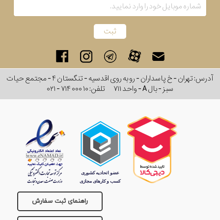
رفته
در
ساعت
آدرس: تهران - خ پاسداران - رو به روی اقدسیه - تنگستان ۴ - مجتمع حیات
جنس
سبز - بال A - واحد ۷۱۱
تلفن:
۰۲۱ - ۷۱۴ ۰۰۰ ۱۰
بکاررفته
اصالت
کشور
برند
تقویم
راهنمای ثبت سفارش