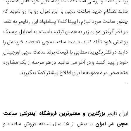
بیانگر دقت و ارزشی است که شما به استایل خود قائل هستید.
رده
شاید هنگام خرید ساعت مچی با این سوال رو به رو شوید که
چطور ساعت مورد نیازم را پیدا کنم؟ پیشنهاد ایران تایمر به شما
متی
محدوده
تیسوت
در نظر گرفتن موارد زیر به همین ترتیب است: به استایل و سبک
عرض
پوشش خود نگاه کنید، قیمت ساعت مچی که قصد خریدش را
مازراتی
قاب
دارید در نظر بگیرید، مطابق با قیمت برند ساعت مچی اورجینال
خود را پیدا کنید و در آخر می توانید در هر مرحله از یک مشاوره
نمایش
طرح
بیشتر...
متخصص در مجموعه ما برای اطلاع بیشتر کمک بگیرید.
بند
...
طرح
صفحه
ایران تایمر
بزرگترین و معتبرترین فروشگاه اینترنتی
ساعت
مقاوم
مچی
در ایران
با بیش از ۱۵ سال سابقه فروش ساعت و