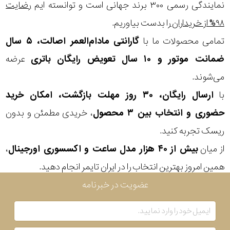
در
نمایندگی رسمی ۳۰۰ برند جهانی است و توانسته ایم
رضایت
۹۸% از خریداران
را بدست بیاوریم.
برابر
تمامی محصولات ما با
گارانتی مادام‌العمر اصالت، ۵ سال
آب
ضمانت موتور و ۱۰ سال تعویض رایگان باتری
عرضه
شکل
می‌شوند.
قاب
با
ارسال رایگان، ۳۰ روز مهلت بازگشت، امکان خرید
حضوری و انتخاب بین ۳ محصول
، خریدی مطمئن و بدون
ویژگی
ریسک تجربه کنید.
پکیج
از میان
بیش از ۴۰ هزار مدل ساعت و اکسسوری اورجینال
،
نمایش
خاص(هدیه
همین امروز بهترین انتخاب را در ایران تایمر انجام دهید.
بیشتر...
عضویت در خبرنامه
ای)
نوع
موتور