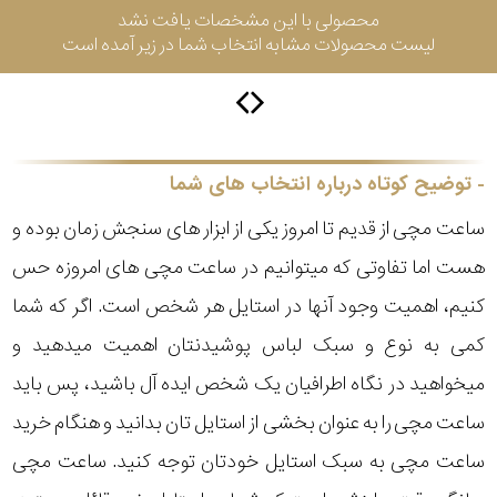
محصولی با این مشخصات یافت نشد
لیست محصولات مشابه انتخاب شما در زیر آمده است
سیتیزن
اورینت
توضیح کوتاه درباره انتخاب های شما
ساعت مچی از قدیم تا امروز یکی از ابزار های سنجش زمان بوده و
کاتر
هست اما تفاوتی که میتوانیم در ساعت مچی های امروزه حس
پیلار
کنیم، اهمیت وجود آنها در استایل هر شخص است. اگر که شما
جگوار
کمی به نوع و سبک لباس پوشیدنتان اهمیت میدهید و
میخواهید در نگاه اطرافیان یک شخص ایده آل باشید، پس باید
جنسیت
لیکوپر
ساعت مچی را به عنوان بخشی از استایل تان بدانید و هنگام خرید
استایل
ساعت مچی به سبک استایل خودتان توجه کنید. ساعت مچی
آدیداس