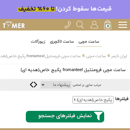
ساعت مچی
ساعت لاکچری
زیورآلات
»
»
ایران تایمر
ساعت مچی
ساعت مچی فرومنتیل fromanteel پکیج خاص(هدیه ای)
انتخاب
ساعت مچی فرومنتیل fromanteel پکیج خاص(هدیه ای)
بین 3
ارسال
عدد
مرتب سازی بر اساس:
سریع
برند
فیلتر‌ها
پکیج خاص(هدیه ای)
3
کاسیو
ساعته
نمایش فیلترهای جستجو
سیکو