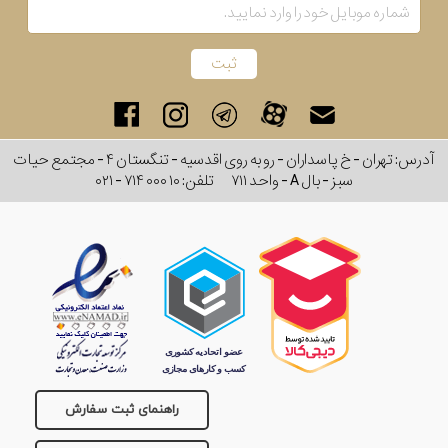
رنگ
بکار
رفته
در
آدرس: تهران - خ پاسداران - رو به روی اقدسیه - تنگستان ۴ - مجتمع حیات
سبز - بال A - واحد ۷۱۱
تلفن:
۰۲۱ - ۷۱۴ ۰۰۰ ۱۰
ساعت
جنس
بکاررفته
اصالت
کشور
راهنمای ثبت سفارش
برند