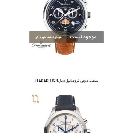
مقاوم
در
برابر
موجود نیست
موجود شد خبرم کن
آب
شکل
قاب
ساعت مچی فرومنتیل مدل TULIP SERIES - LIMITED EDITION TULIP 61 CHRONOLIMITED EDITION
ویژگی
نوع
موتور
رنگ