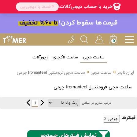
ساعت مچی
ساعت لاکچری
زیورآلات
انتخاب
»
»
ایران تایمر
ساعت مچی
ساعت مچی فرومنتیل fromanteel چرمی
بین 3
ارسال
ساعت مچی فرومنتیل fromanteel چرمی
عدد
سریع
برند
1
مرتب سازی بر اساس:
3
کاسیو
فیلتر‌ها
ساعته
چرمی
نمایش فیلترهای جستجو
سیکو