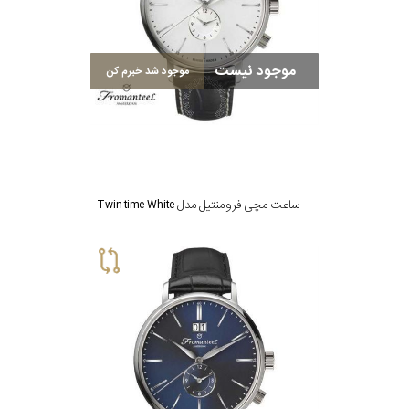
موجود نیست
موجود شد خبرم کن
ساعت مچی فرومنتیل مدل Twin time White