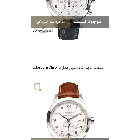
بکار
موجود نیست
موجود شد خبرم کن
رفته
در
ساعت
جنس
ساعت مچی فرومنتیل مدل The Amsterdam Chrono
بکاررفته
اصالت
کشور
برند
تقویم