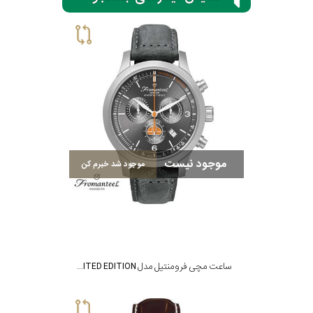
سیتیزن
اورینت
کاتر
موجود نیست
موجود شد خبرم کن
پیلار
جگوار
جنسیت
لیکوپر
ساعت مچی فرومنتیل مدل TULIP SERIES - LIMITED EDITION TULIP 63 CHRONO LIMITED EDITION
استایل
آدیداس