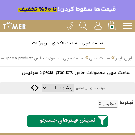
ساعت مچی
ساعت لاکچری
زیورآلات
»
»
ایران تایمر
ساعت مچی
ساعت مچی محصولات خاص Special products سوئیس
انتخاب
ساعت مچی محصولات خاص Special products سوئیس
بین 3
ارسال
عدد
مرتب سازی بر اساس:
سریع
برند
فیلتر‌ها
سوئیس
3
کاسیو
ساعته
نمایش فیلترهای جستجو
سیکو