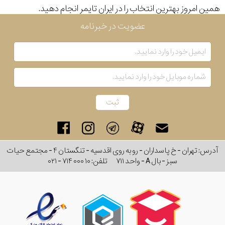
همین امروز بهترین انتخاب را در ایران تایمر انجام دهید.
رفته
عضویت در خبرنامه
در
ساعت
جنس
بکاررفته
اصالت
کشور
آدرس: تهران - خ پاسداران - رو به روی اقدسیه - تنگستان ۴ - مجتمع حیات
سوئیس
سبز - بال A - واحد ۷۱۱
تلفن:
۰۲۱ - ۷۱۴ ۰۰۰ ۱۰
برند
نمایش
بیشتر...
تقویم