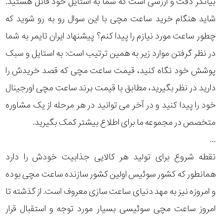
بیانگر دقت و ارزشی است که شما به استایل خود قائل هستید.
رده
شاید هنگام خرید ساعت مچی با این سوال رو به رو شوید که
چطور ساعت مورد نیازم را پیدا کنم؟ پیشنهاد ایران تایمر به شما
متی
محدوده
تیسوت
در نظر گرفتن موارد زیر به همین ترتیب است: به استایل و سبک
عرض
پوشش خود نگاه کنید، قیمت ساعت مچی که قصد خریدش را
مازراتی
قاب
دارید در نظر بگیرید، مطابق با قیمت برند ساعت مچی اورجینال
خود را پیدا کنید و در آخر می توانید در هر مرحله از یک مشاوره
نمایش
طرح
بیشتر...
متخصص در مجموعه ما برای اطلاع بیشتر کمک بگیرید.
بند
...
نقطه شروع برای تولید هر کالایی جذابیت خودش را دارد
طرح
همانطور که کشور سوئیس اولین کشور سازنده ساعت مچی بوده
صفحه
و امروزه نیز به مهد دنیای ساعت سازی معروف است. از گذشته تا
مقاوم
امروز ساعت مچی سوئیسی بسیار مورد توجه و استقبال قرار