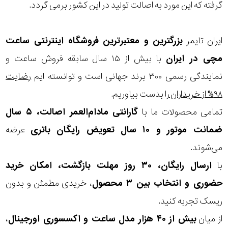
در
گرفته که این مورد به اصالت تولید در این کشور برمی گردد.
برابر
ایران تایمر
بزرگترین و معتبرترین فروشگاه اینترنتی
ساعت
آب
مچی
در ایران
با بیش از ۱۵ سال سابقه فروش ساعت و
شکل
نمایندگی رسمی ۳۰۰ برند جهانی است و توانسته ایم
رضایت
قاب
۹۸% از خریداران
را بدست بیاوریم.
تمامی محصولات ما با
گارانتی مادام‌العمر اصالت، ۵ سال
ویژگی
ضمانت موتور و ۱۰ سال تعویض رایگان باتری
عرضه
می‌شوند.
نوع
با
ارسال رایگان، ۳۰ روز مهلت بازگشت، امکان خرید
موتور
حضوری و انتخاب بین ۳ محصول
، خریدی مطمئن و بدون
ریسک تجربه کنید.
رنگ
از میان
بیش از ۴۰ هزار مدل ساعت و اکسسوری اورجینال
،
بکار