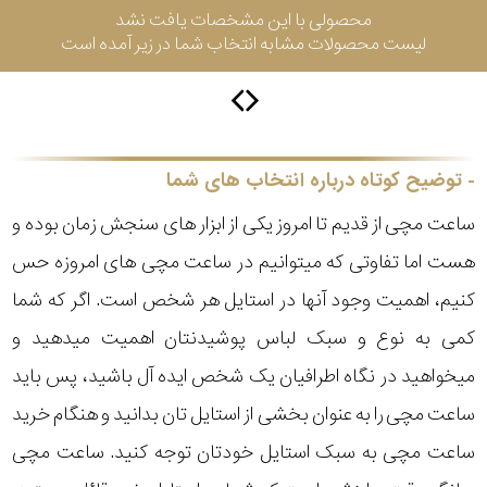
محصولی با این مشخصات یافت نشد
لیست محصولات مشابه انتخاب شما در زیر آمده است
سیتیزن
اورینت
توضیح کوتاه درباره انتخاب های شما
ساعت مچی از قدیم تا امروز یکی از ابزار های سنجش زمان بوده و
کاتر
هست اما تفاوتی که میتوانیم در ساعت مچی های امروزه حس
پیلار
کنیم، اهمیت وجود آنها در استایل هر شخص است. اگر که شما
جگوار
کمی به نوع و سبک لباس پوشیدنتان اهمیت میدهید و
میخواهید در نگاه اطرافیان یک شخص ایده آل باشید، پس باید
جنسیت
لیکوپر
ساعت مچی را به عنوان بخشی از استایل تان بدانید و هنگام خرید
استایل
ساعت مچی به سبک استایل خودتان توجه کنید. ساعت مچی
آدیداس