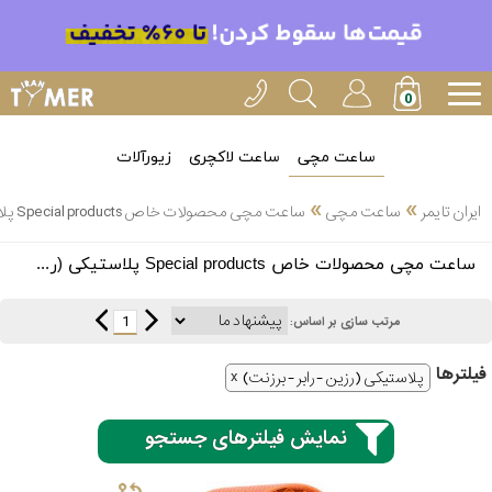
ساعت مچی
ساعت لاکچری
زیورآلات
»
»
ایران تایمر
ساعت مچی
ساعت مچی محصولات خاص Special products پلاستیکی (رزین - رابر - برزنت)
انتخاب
ساعت مچی محصولات خاص Special products پلاستیکی (رزین - رابر - برزنت)
بین 3
ارسال
عدد
1
مرتب سازی بر اساس:
سریع
برند
فیلتر‌ها
پلاستیکی (رزین - رابر - برزنت)
3
کاسیو
ساعته
نمایش فیلترهای جستجو
سیکو