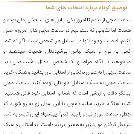
رده
توضیح کوتاه درباره انتخاب های شما
ساعت مچی از قدیم تا امروز یکی از ابزار های سنجش زمان بوده و
متی
محدوده
تیسوت
هست اما تفاوتی که میتوانیم در ساعت مچی های امروزه حس
عرض
کنیم، اهمیت وجود آنها در استایل هر شخص است. اگر که شما
مازراتی
قاب
کمی به نوع و سبک لباس پوشیدنتان اهمیت میدهید و
میخواهید در نگاه اطرافیان یک شخص ایده آل باشید، پس باید
نمایش
طرح
بیشتر...
ساعت مچی را به عنوان بخشی از استایل تان بدانید و هنگام خرید
بند
پلاستیکی
ساعت مچی به سبک استایل خودتان توجه کنید. ساعت مچی
نمایش
(رزین -
بیانگر دقت و ارزشی است که شما به استایل خود قائل هستید.
بیشتر...
شاید هنگام خرید ساعت مچی با این سوال رو به رو شوید که
رابر -
طرح
چطور ساعت مورد نیازم را پیدا کنم؟ پیشنهاد ایران تایمر به شما
برزنت)
صفحه
در نظر گرفتن موارد زیر به همین ترتیب است: به استایل و سبک