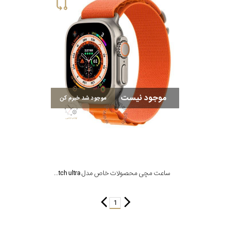
سیتیزن
اورینت
موجود نیست
موجود شد خبرم کن
کاتر
پیلار
جگوار
ساعت مچی محصولات خاص مدل Watch ultra
جنسیت
لیکوپر
1
استایل
آدیداس