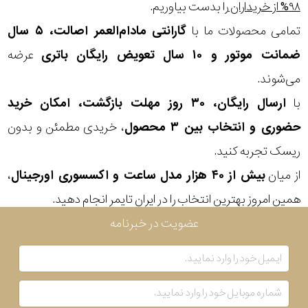
۹۸% از خریداران
را بدست بیاوریم.
بکار
تمامی محصولات ما با
گارانتی مادام‌العمر اصالت، ۵ سال
رفته
ضمانت موتور و ۱۰ سال تعویض رایگان باتری
عرضه
می‌شوند.
در
با
ارسال رایگان، ۳۰ روز مهلت بازگشت، امکان خرید
ساعت
حضوری و انتخاب بین ۳ محصول
، خریدی مطمئن و بدون
جنس
ریسک تجربه کنید.
بکاررفته
از میان
بیش از ۴۰ هزار مدل ساعت و اکسسوری اورجینال
،
همین امروز بهترین انتخاب را در ایران تایمر انجام دهید.
اصالت
عضویت در خبرنامه
کشور
برند
تقویم