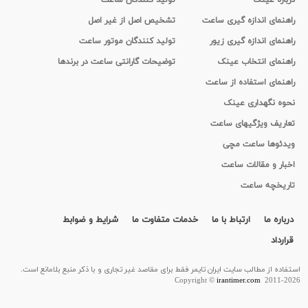
درباره عینک
تولید کنندگان ساعت
راهنمای اندازه گیری ساعت
تشخیص اصل از غیر اصل
راهنمای اندازه گیری زیور
تولید کنندگان موتور ساعت
راهنمای انتخاب عینک
توضیحات گارانتی ساعت در برندها
راهنمای استفاده از ساعت
نحوه نگهداری عینک
تعاریف ویژگیهای ساعت
ویدئوها ساعت مچی
اخبار و مقالات ساعت
تاریخچه ساعت
درباره ما
ارتباط با ما
خدمات متفاوت ما
شرایط و ضوابط
قرارداد
استفاده از مطالب سايت ایران تایمر فقط برای مقاصد غیر تجاری و با ذکر منبع بلامانع است.
Copyright ©
irantimer.com
2011-2026