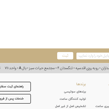
وی اقدسیه - تنگستان ۴ - مجتمع حیات سبز - بال A - واحد ۷۱۱
ت
برندها
راهنمای ثبت سفا
برندهای سوئیسی
خدمات پس از فر
تولید کنندگان ساعت
 گیری ساعت
تشخیص اصل از غیر اصل