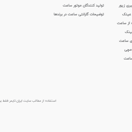
یری زیور
تولید کنندگان موتور ساعت
 عینک
توضیحات گارانتی ساعت در برندها
ه از ساعت
عینک
ای ساعت
 مچی
 ساعت
استفاده از مطالب سايت ایران تایمر فقط برای م