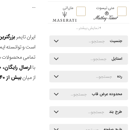
...
متی تیسوت
مازراتی
نمایش بیشتر...
ایران تایمر
بزرگتری
جنسیت
است و توانسته ایم
تمامی محصولات ما
استایل
با
ارسال رایگان، ۳۰ روز مهلت بازگشت، امکان خرید حضوری و انتخاب بین ۳ محصول
از میان
بیش از ۴۰ هزار مدل ساعت و اکسسوری اورجینال
رده
محدوده عرض قاب
طرح بند
طرح صفحه