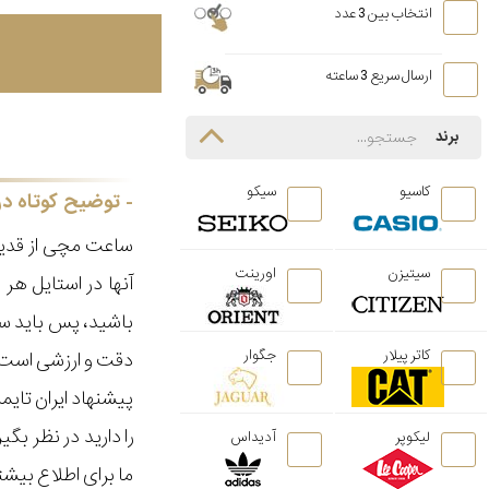
انتخاب بین 3 عدد
ارسال سریع 3 ساعته
برند
کاسیو
سیکو
توضیح کوتاه در
ساعت مچی از قدیم
سیتیزن
اورینت
آنها در استایل ه
باشید، پس باید سا
کاتر پیلار
جگوار
دقت و ارزشی است ک
پیشنهاد ایران تای
را دارید در نظر ب
لیکوپر
آدیداس
ما برای اطلاع بیش