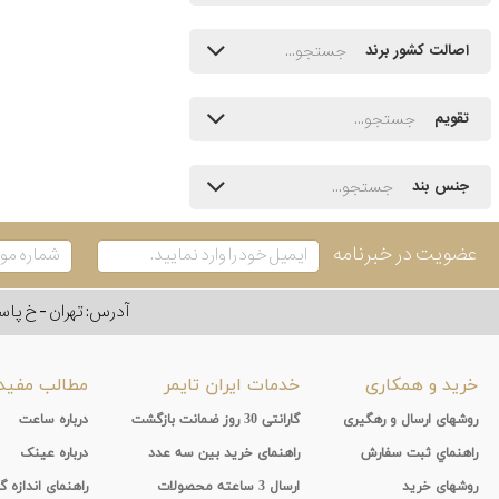
اصالت کشور برند
تقویم
جنس بند
عضویت در خبرنامه
آدرس: تهران - خ پاسداران - رو به ر
خرید و همکاری
خدمات ایران تایمر
مطالب مفید
روشهای ارسال و رهگیری
گارانتی 30 روز ضمانت بازگشت
درباره ساعت
راهنماي ثبت سفارش
راهنمای خرید بین سه عدد
درباره عینک
روشهای خرید
ارسال 3 ساعته محصولات
راهنمای اندازه