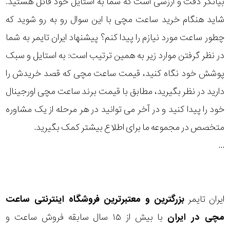
بیانگر دقت و ارزشی است که شما به استایل خود قائل هستید.
رده
شاید هنگام خرید ساعت مچی با این سوال رو به رو شوید که
چطور ساعت مورد نیازم را پیدا کنم؟ پیشنهاد ایران تایمر به شما
متی
محدوده
تیسوت
در نظر گرفتن موارد زیر به همین ترتیب است: به استایل و سبک
عرض
پوشش خود نگاه کنید، قیمت ساعت مچی که قصد خریدش را
مازراتی
قاب
دارید در نظر بگیرید، مطابق با قیمت برند ساعت مچی اورجینال
خود را پیدا کنید و در آخر می توانید در هر مرحله از یک مشاوره
نمایش
طرح
بیشتر...
متخصص در مجموعه ما برای اطلاع بیشتر کمک بگیرید.
بند
...
طرح
صفحه
ایران تایمر
بزرگترین و معتبرترین فروشگاه اینترنتی
ساعت
مقاوم
مچی
در ایران
با بیش از ۱۵ سال سابقه فروش ساعت و