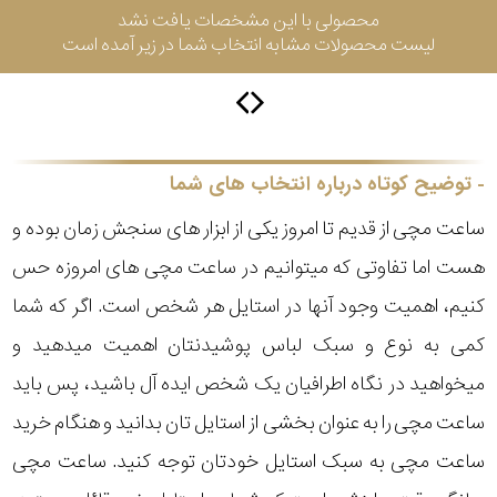
محصولی با این مشخصات یافت نشد
لیست محصولات مشابه انتخاب شما در زیر آمده است
سیتیزن
اورینت
توضیح کوتاه درباره انتخاب های شما
ساعت مچی از قدیم تا امروز یکی از ابزار های سنجش زمان بوده و
کاتر
هست اما تفاوتی که میتوانیم در ساعت مچی های امروزه حس
پیلار
کنیم، اهمیت وجود آنها در استایل هر شخص است. اگر که شما
جگوار
کمی به نوع و سبک لباس پوشیدنتان اهمیت میدهید و
میخواهید در نگاه اطرافیان یک شخص ایده آل باشید، پس باید
جنسیت
لیکوپر
ساعت مچی را به عنوان بخشی از استایل تان بدانید و هنگام خرید
استایل
ساعت مچی به سبک استایل خودتان توجه کنید. ساعت مچی
آدیداس