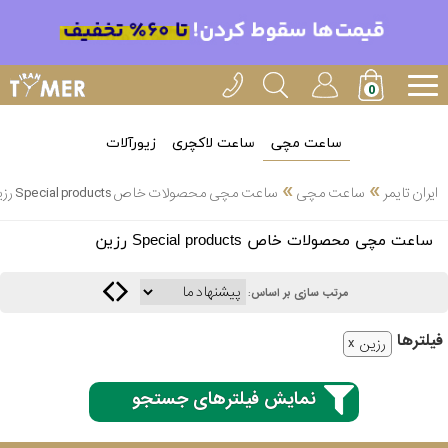
ساعت مچی
ساعت لاکچری
زیورآلات
»
»
ایران تایمر
ساعت مچی
ساعت مچی محصولات خاص Special products رزین
انتخاب
ساعت مچی محصولات خاص Special products رزین
بین 3
ارسال
عدد
مرتب سازی بر اساس:
سریع
برند
فیلتر‌ها
رزین
3
کاسیو
ساعته
نمایش فیلترهای جستجو
سیکو