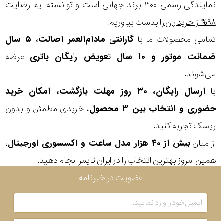
در
نمایندگی رسمی ۳۰۰ برند جهانی است و توانسته ایم
رضایت
۹۸% از خریداران
را بدست بیاوریم.
برابر
تمامی محصولات ما با
گارانتی مادام‌العمر اصالت، ۵ سال
آب
ضمانت موتور و ۱۰ سال تعویض رایگان باتری
عرضه
شکل
می‌شوند.
قاب
با
ارسال رایگان، ۳۰ روز مهلت بازگشت، امکان خرید
حضوری و انتخاب بین ۳ محصول
، خریدی مطمئن و بدون
ویژگی
ریسک تجربه کنید.
از میان
بیش از ۴۰ هزار مدل ساعت و اکسسوری اورجینال
،
نوع
همین امروز بهترین انتخاب را در ایران تایمر انجام دهید.
موتور
عضویت در خبرنامه
رنگ
بکار