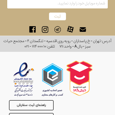
رفته
در
ساعت
آدرس: تهران - خ پاسداران - رو به روی اقدسیه - تنگستان ۴ - مجتمع حیات
جنس
سبز - بال A - واحد ۷۱۱
تلفن:
۰۲۱ - ۷۱۴ ۰۰۰ ۱۰
بکاررفته
اصالت
کشور
برند
تقویم
راهنمای ثبت سفارش