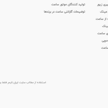
یری زیور
تولید کنندگان موتور ساعت
 عینک
توضیحات گارانتی ساعت در برندها
ه از ساعت
عینک
ای ساعت
 مچی
 ساعت
استفاده از مطالب سايت ایران تایمر فقط برای م