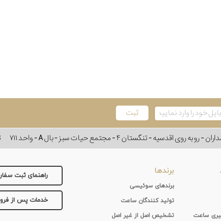
وی اقدسیه - تنگستان ۴ - مجتمع حیات سبز - بال A - واحد ۷۱۱
ت
برندها
راهنمای ثبت سفا
برندهای سوئیسی
خدمات پس از فر
تولید کنندگان ساعت
 گیری ساعت
تشخیص اصل از غیر اصل