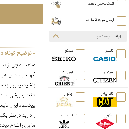
انتخاب بین 3 عدد
ارسال سریع 3 ساعته
برند
کاسیو
سیکو
توضیح کوتاه در
ساعت مچی از قدیم
سیتیزن
اورینت
آنها در استایل ه
باشید، پس باید سا
کاتر پیلار
جگوار
دقت و ارزشی است ک
پیشنهاد ایران تای
را دارید در نظر ب
لیکوپر
آدیداس
ما برای اطلاع بیش