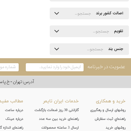
اصالت کشور برند
تقویم
جنس بند
عضویت در خبرنامه
آدرس: تهران - خ پاسداران - رو به ر
خرید و همکاری
خدمات ایران تایمر
مطالب مفید
روشهای ارسال و رهگیری
گارانتی 30 روز ضمانت بازگشت
درباره ساعت
راهنماي ثبت سفارش
راهنمای خرید بین سه عدد
درباره عینک
روشهای خرید
ارسال 3 ساعته محصولات
راهنمای اندازه