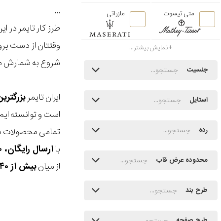
...
متی تیسوت
مازراتی
نمایش بیشتر...
شروع به شمارش معکوس میکند تا زمان
جنسیت
ایران تایمر
بزرگتری
استایل
است و توانسته ایم
تمامی محصولات ما
رده
با
ارسال رایگان، ۳۰ روز مهلت بازگشت، امکان خرید حضوری و انتخاب بین ۳ محصول
محدوده عرض قاب
از میان
بیش از ۴۰ هزار مدل ساعت و اکسسوری اورجینال
طرح بند
طرح صفحه