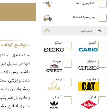
انتخاب بین 3 عدد
ارسال سریع 3 ساعته
برند
کاسیو
سیکو
توضیح کوتاه در
ساعت مچی از قدیم
سیتیزن
اورینت
آنها در استایل ه
باشید، پس باید سا
کاتر پیلار
جگوار
دقت و ارزشی است ک
پیشنهاد ایران تای
را دارید در نظر ب
لیکوپر
آدیداس
ما برای اطلاع بیش