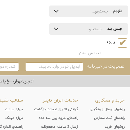
تقویم
جنس بند
پارچه
نمایش بیشتر...
عضویت در خبرنامه
آدرس: تهران - خ پاسداران - رو به ر
خرید و همکاری
خدمات ایران تایمر
مطالب مفید
روشهای ارسال و رهگیری
گارانتی 30 روز ضمانت بازگشت
درباره ساعت
راهنماي ثبت سفارش
راهنمای خرید بین سه عدد
درباره عینک
روشهای خرید
ارسال 3 ساعته محصولات
راهنمای اندازه