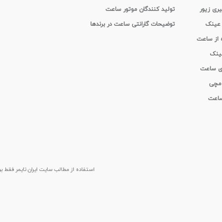
یری زیور
تولید کنندگان موتور ساعت
 عینک
توضیحات گارانتی ساعت در برندها
ه از ساعت
عینک
ای ساعت
 مچی
 ساعت
استفاده از مطالب سايت ایران تایمر فقط برای م