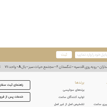
وی اقدسیه - تنگستان ۴ - مجتمع حیات سبز - بال A - واحد ۷۱۱
ت
برندها
راهنمای ثبت سفا
برندهای سوئیسی
خدمات پس از فر
تولید کنندگان ساعت
 گیری ساعت
تشخیص اصل از غیر اصل