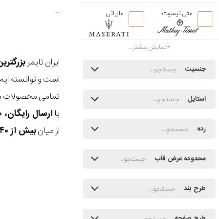
...
متی تیسوت
مازراتی
نمایش بیشتر...
ایران تایمر
بزرگتری
جنسیت
است و توانسته ایم
تمامی محصولات ما
استایل
با
ارسال رایگان، ۳۰ روز مهلت بازگشت، امکان خرید حضوری و انتخاب بین ۳ محصول
از میان
بیش از ۴۰ هزار مدل ساعت و اکسسوری اورجینال
رده
محدوده عرض قاب
طرح بند
طرح صفحه