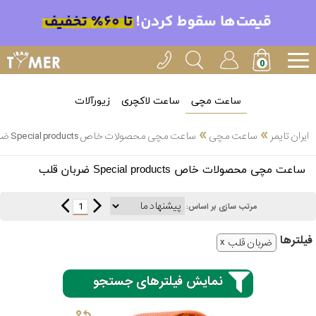
ساعت مچی
ساعت لاکچری
زیورآلات
»
»
ایران تایمر
ساعت مچی
ساعت مچی محصولات خاص Special products ضربان قلب
انتخاب
ساعت مچی محصولات خاص Special products ضربان قلب
بین 3
ارسال
عدد
1
مرتب سازی بر اساس:
سریع
برند
فیلتر‌ها
ضربان قلب
3
کاسیو
ساعته
نمایش فیلترهای جستجو
سیکو