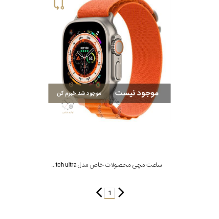
سیتیزن
اورینت
موجود نیست
موجود شد خبرم کن
کاتر
پیلار
جگوار
ساعت مچی محصولات خاص مدل Watch ultra
جنسیت
لیکوپر
1
استایل
آدیداس