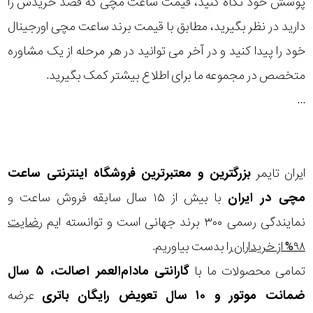
پوشش خود نگاه کنید، قیمت ساعت مچی که قصد خریدش را
در
دارید در نظر بگیرید، مطابق با قیمت برند ساعت مچی اورجینال
برابر
خود را پیدا کنید و در آخر می توانید در هر مرحله از یک مشاوره
آب
متخصص در مجموعه ما برای اطلاع بیشتر کمک بگیرید.
شکل
...
قاب
ویژگی
ایران تایمر
بزرگترین و معتبرترین فروشگاه اینترنتی
ساعت
مچی
در ایران
با بیش از ۱۵ سال سابقه فروش ساعت و
ضربان
نمایندگی رسمی ۳۰۰ برند جهانی است و توانسته ایم
رضایت
نمایش
قلب
بیشتر...
۹۸% از خریداران
را بدست بیاوریم.
نوع
تمامی محصولات ما با
گارانتی مادام‌العمر اصالت، ۵ سال
ضمانت موتور و ۱۰ سال تعویض رایگان باتری
عرضه
موتور