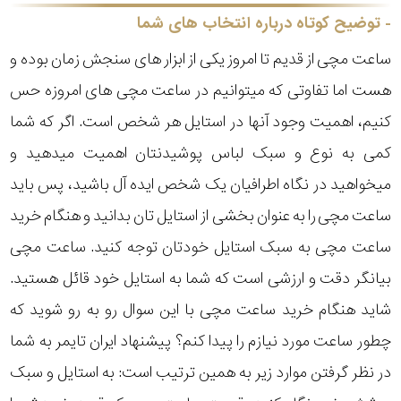
رده
توضیح کوتاه درباره انتخاب های شما
ساعت مچی از قدیم تا امروز یکی از ابزار های سنجش زمان بوده و
متی
محدوده
تیسوت
هست اما تفاوتی که میتوانیم در ساعت مچی های امروزه حس
عرض
کنیم، اهمیت وجود آنها در استایل هر شخص است. اگر که شما
مازراتی
قاب
کمی به نوع و سبک لباس پوشیدنتان اهمیت میدهید و
میخواهید در نگاه اطرافیان یک شخص ایده آل باشید، پس باید
نمایش
طرح
بیشتر...
ساعت مچی را به عنوان بخشی از استایل تان بدانید و هنگام خرید
بند
ساعت مچی به سبک استایل خودتان توجه کنید. ساعت مچی
بیانگر دقت و ارزشی است که شما به استایل خود قائل هستید.
طرح
شاید هنگام خرید ساعت مچی با این سوال رو به رو شوید که
صفحه
چطور ساعت مورد نیازم را پیدا کنم؟ پیشنهاد ایران تایمر به شما
مقاوم
در نظر گرفتن موارد زیر به همین ترتیب است: به استایل و سبک