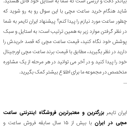
بیانگر دقت و ارزشی است که شما به استایل خود قائل هستید.
رده
شاید هنگام خرید ساعت مچی با این سوال رو به رو شوید که
چطور ساعت مورد نیازم را پیدا کنم؟ پیشنهاد ایران تایمر به شما
متی
محدوده
تیسوت
در نظر گرفتن موارد زیر به همین ترتیب است: به استایل و سبک
عرض
پوشش خود نگاه کنید، قیمت ساعت مچی که قصد خریدش را
مازراتی
قاب
دارید در نظر بگیرید، مطابق با قیمت برند ساعت مچی اورجینال
خود را پیدا کنید و در آخر می توانید در هر مرحله از یک مشاوره
نمایش
طرح
بیشتر...
متخصص در مجموعه ما برای اطلاع بیشتر کمک بگیرید.
بند
...
طرح
صفحه
ایران تایمر
بزرگترین و معتبرترین فروشگاه اینترنتی
ساعت
مقاوم
مچی
در ایران
با بیش از ۱۵ سال سابقه فروش ساعت و