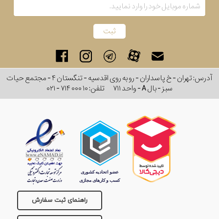
رنگ
بکار
رفته
در
آدرس: تهران - خ پاسداران - رو به روی اقدسیه - تنگستان ۴ - مجتمع حیات
سبز - بال A - واحد ۷۱۱
تلفن:
۰۲۱ - ۷۱۴ ۰۰۰ ۱۰
ساعت
جنس
بکاررفته
اصالت
کشور
راهنمای ثبت سفارش
برند