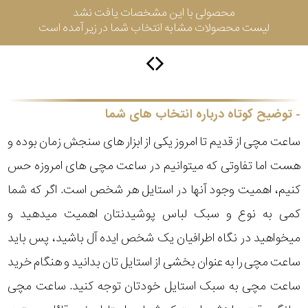
محصولی با این مشخصات یافت نشد
لیست محصولات مشابه انتخاب شما در زیر آمده است
سیتیزن
اورینت
توضیح کوتاه درباره انتخاب های شما
ساعت مچی از قدیم تا امروز یکی از ابزار های سنجش زمان بوده و
کاتر
هست اما تفاوتی که میتوانیم در ساعت مچی های امروزه حس
پیلار
کنیم، اهمیت وجود آنها در استایل هر شخص است. اگر که شما
جگوار
کمی به نوع و سبک لباس پوشیدنتان اهمیت میدهید و
میخواهید در نگاه اطرافیان یک شخص ایده آل باشید، پس باید
جنسیت
لیکوپر
ساعت مچی را به عنوان بخشی از استایل تان بدانید و هنگام خرید
استایل
ساعت مچی به سبک استایل خودتان توجه کنید. ساعت مچی
آدیداس