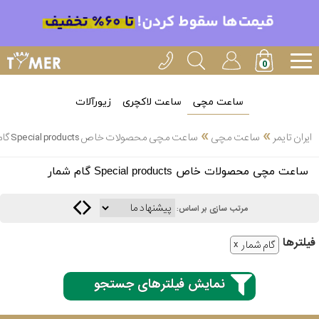
ساعت مچی
ساعت لاکچری
زیورآلات
»
»
ایران تایمر
ساعت مچی
ساعت مچی محصولات خاص Special products گام شمار
انتخاب
ساعت مچی محصولات خاص Special products گام شمار
بین 3
ارسال
عدد
مرتب سازی بر اساس:
سریع
برند
فیلتر‌ها
گام شمار
3
کاسیو
ساعته
نمایش فیلترهای جستجو
سیکو