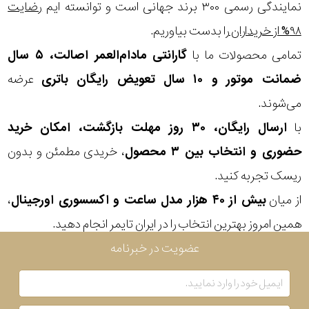
در
نمایندگی رسمی ۳۰۰ برند جهانی است و توانسته ایم
رضایت
۹۸% از خریداران
را بدست بیاوریم.
برابر
تمامی محصولات ما با
گارانتی مادام‌العمر اصالت، ۵ سال
آب
ضمانت موتور و ۱۰ سال تعویض رایگان باتری
عرضه
شکل
می‌شوند.
قاب
با
ارسال رایگان، ۳۰ روز مهلت بازگشت، امکان خرید
حضوری و انتخاب بین ۳ محصول
، خریدی مطمئن و بدون
ویژگی
ریسک تجربه کنید.
گام
از میان
بیش از ۴۰ هزار مدل ساعت و اکسسوری اورجینال
،
نمایش
شمار
همین امروز بهترین انتخاب را در ایران تایمر انجام دهید.
بیشتر...
عضویت در خبرنامه
نوع
موتور