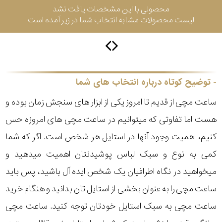
محصولی با این مشخصات یافت نشد
لیست محصولات مشابه انتخاب شما در زیر آمده است
سیتیزن
اورینت
توضیح کوتاه درباره انتخاب های شما
ساعت مچی از قدیم تا امروز یکی از ابزار های سنجش زمان بوده و
کاتر
هست اما تفاوتی که میتوانیم در ساعت مچی های امروزه حس
پیلار
کنیم، اهمیت وجود آنها در استایل هر شخص است. اگر که شما
جگوار
کمی به نوع و سبک لباس پوشیدنتان اهمیت میدهید و
میخواهید در نگاه اطرافیان یک شخص ایده آل باشید، پس باید
جنسیت
لیکوپر
ساعت مچی را به عنوان بخشی از استایل تان بدانید و هنگام خرید
استایل
ساعت مچی به سبک استایل خودتان توجه کنید. ساعت مچی
آدیداس