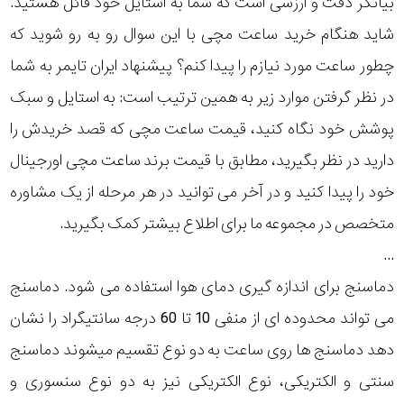
بیانگر دقت و ارزشی است که شما به استایل خود قائل هستید.
رده
شاید هنگام خرید ساعت مچی با این سوال رو به رو شوید که
چطور ساعت مورد نیازم را پیدا کنم؟ پیشنهاد ایران تایمر به شما
متی
محدوده
تیسوت
در نظر گرفتن موارد زیر به همین ترتیب است: به استایل و سبک
عرض
پوشش خود نگاه کنید، قیمت ساعت مچی که قصد خریدش را
مازراتی
قاب
دارید در نظر بگیرید، مطابق با قیمت برند ساعت مچی اورجینال
خود را پیدا کنید و در آخر می توانید در هر مرحله از یک مشاوره
نمایش
طرح
بیشتر...
متخصص در مجموعه ما برای اطلاع بیشتر کمک بگیرید.
بند
...
دماسنج برای اندازه گیری دمای هوا استفاده می شود. دماسنج
طرح
می تواند محدوده ای از منفی 10 تا 60 درجه سانتیگراد را نشان
صفحه
دهد دماسنج ها روی ساعت به دو نوع تقسیم میشوند دماسنج
مقاوم
سنتی و الکتریکی، نوع الکتریکی نیز به دو نوع سنسوری و