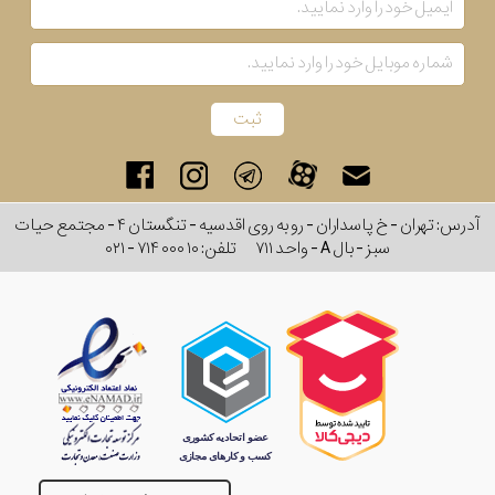
رفته
در
ساعت
جنس
بکاررفته
آدرس: تهران - خ پاسداران - رو به روی اقدسیه - تنگستان ۴ - مجتمع حیات
سبز - بال A - واحد ۷۱۱
تلفن:
۰۲۱ - ۷۱۴ ۰۰۰ ۱۰
اصالت
کشور
برند
تقویم