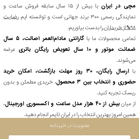
در
مچی
در ایران
با بیش از ۱۵ سال سابقه فروش ساعت و
برابر
نمایندگی رسمی ۳۰۰ برند جهانی است و توانسته ایم
رضایت
آب
۹۸% از خریداران
را بدست بیاوریم.
تمامی محصولات ما با
گارانتی مادام‌العمر اصالت، ۵ سال
شکل
ضمانت موتور و ۱۰ سال تعویض رایگان باتری
عرضه
قاب
می‌شوند.
با
ارسال رایگان، ۳۰ روز مهلت بازگشت، امکان خرید
ویژگی
حضوری و انتخاب بین ۳ محصول
، خریدی مطمئن و بدون
ریسک تجربه کنید.
نوع
از میان
بیش از ۴۰ هزار مدل ساعت و اکسسوری اورجینال
،
موتور
همین امروز بهترین انتخاب را در ایران تایمر انجام دهید.
رنگ
عضویت در خبرنامه
بکار