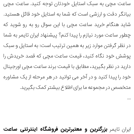
ساعت مچی به سبک استایل خودتان توجه کنید. ساعت مچی
رده
بیانگر دقت و ارزشی است که شما به استایل خود قائل هستید.
متی
شاید هنگام خرید ساعت مچی با این سوال رو به رو شوید که
محدوده
تیسوت
چطور ساعت مورد نیازم را پیدا کنم؟ پیشنهاد ایران تایمر به شما
عرض
در نظر گرفتن موارد زیر به همین ترتیب است: به استایل و سبک
مازراتی
قاب
پوشش خود نگاه کنید، قیمت ساعت مچی که قصد خریدش را
نمایش
دارید در نظر بگیرید، مطابق با قیمت برند ساعت مچی اورجینال
طرح
بیشتر...
خود را پیدا کنید و در آخر می توانید در هر مرحله از یک مشاوره
بند
متخصص در مجموعه ما برای اطلاع بیشتر کمک بگیرید.
طرح
...
صفحه
مقاوم
ایران تایمر
بزرگترین و معتبرترین فروشگاه اینترنتی
ساعت