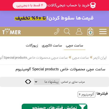
ساعت مچی
ساعت لاکچری
زیورآلات
انتخاب
»
»
ایران تایمر
ساعت مچی
ساعت مچی محصولات خاص Special products آلومینیوم
بین 3
ارسال
ساعت مچی محصولات خاص Special products آلومینیوم
عدد
سریع
برند
مرتب سازی بر اساس:
3
کاسیو
فیلتر‌ها
ساعته
آلومینیوم
نمایش فیلترهای جستجو
سیکو