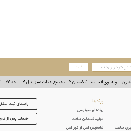
وی اقدسیه - تنگستان ۴ - مجتمع حیات سبز - بال A - واحد ۷۱۱
ت
برندها
راهنمای ثبت سفا
برندهای سوئیسی
خدمات پس از فر
تولید کنندگان ساعت
 گیری ساعت
تشخیص اصل از غیر اصل