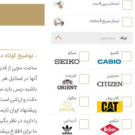
انتخاب بین 3 عدد
ارسال سریع 3 ساعته
برند
کاسیو
سیکو
توضیح کوتاه در
ساعت مچی از قدیم
سیتیزن
اورینت
آنها در استایل ه
باشید، پس باید سا
کاتر پیلار
جگوار
دقت و ارزشی است ک
پیشنهاد ایران تای
را دارید در نظر ب
لیکوپر
آدیداس
ما برای اطلاع بیش