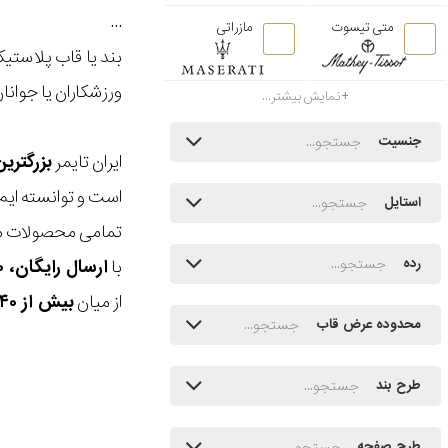
...
متی تیسوت
مازراتی
بند یا قاب پلاست
ورزشکاران یا جوانا
نمایش بیشتر...
جنسیت
ایران تایمر
بزرگتری
است و توانسته ایم
استایل
تمامی محصولات ما
با
ارسال رایگان، ۳۰ روز مهلت بازگشت، امکان خرید حضوری و انتخاب بین ۳ محصول
رده
از میان
بیش از ۴۰ هزار مدل ساعت و اکسسوری اورجینال
محدوده عرض قاب
طرح بند
طرح صفحه