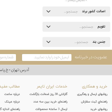
نمایش بیشتر...
اصالت کشور برند
تقویم
جنس بند
عضویت در خبرنامه
آدرس: تهران - خ پاسداران - رو به ر
خرید و همکاری
خدمات ایران تایمر
مطالب مفید
روشهای ارسال و رهگیری
گارانتی 30 روز ضمانت بازگشت
درباره ساعت
راهنماي ثبت سفارش
راهنمای خرید بین سه عدد
درباره عینک
روشهای خرید
ارسال 3 ساعته محصولات
راهنمای اندازه