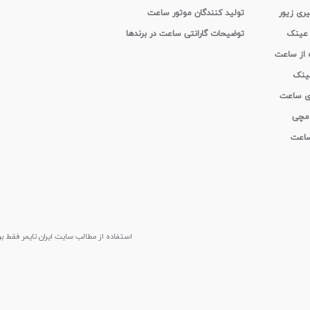
یری زیور
تولید کنندگان موتور ساعت
 عینک
توضیحات گارانتی ساعت در برندها
ه از ساعت
عینک
ای ساعت
 مچی
 ساعت
استفاده از مطالب سايت ایران تایمر فقط برای م