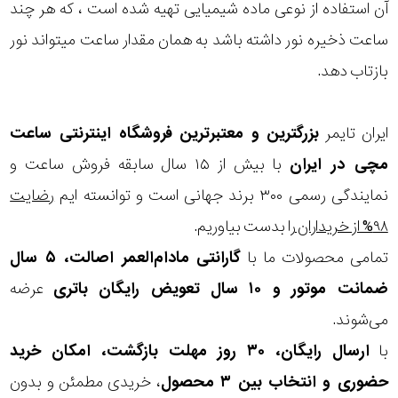
در
آن استفاده از نوعی ماده شیمیایی تهیه شده است ، که هر چند
ساعت ذخیره نور داشته باشد به همان مقدار ساعت میتواند نور
برابر
بازتاب دهد.
آب
شکل
ایران تایمر
بزرگترین و معتبرترین فروشگاه اینترنتی
ساعت
قاب
مچی
در ایران
با بیش از ۱۵ سال سابقه فروش ساعت و
نمایندگی رسمی ۳۰۰ برند جهانی است و توانسته ایم
رضایت
ویژگی
۹۸% از خریداران
را بدست بیاوریم.
شب
تمامی محصولات ما با
گارانتی مادام‌العمر اصالت، ۵ سال
نمایش
نما
ضمانت موتور و ۱۰ سال تعویض رایگان باتری
عرضه
بیشتر...
می‌شوند.
نوع
با
ارسال رایگان، ۳۰ روز مهلت بازگشت، امکان خرید
موتور
حضوری و انتخاب بین ۳ محصول
، خریدی مطمئن و بدون