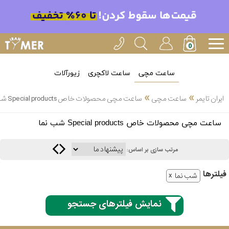
ساعت مچی
ساعت لاکچری
زیورآلات
»
»
ایران تایمر
ساعت مچی
ساعت مچی محصولات خاص Special products شب نما
انتخاب
ساعت مچی محصولات خاص Special products شب نما
بین 3
ارسال
عدد
مرتب سازی بر اساس:
سریع
برند
فیلتر‌ها
شب نما
3
کاسیو
ساعته
نمایش فیلترهای جستجو
سیکو