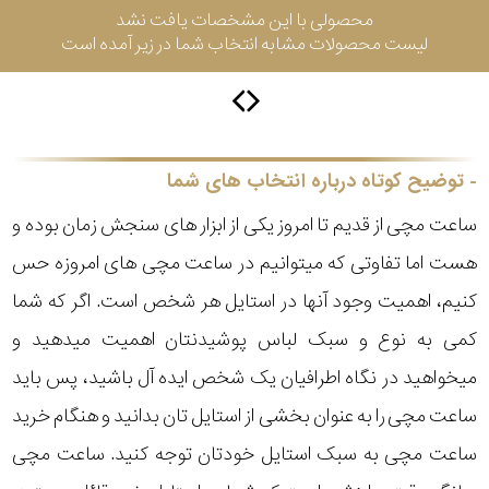
محصولی با این مشخصات یافت نشد
لیست محصولات مشابه انتخاب شما در زیر آمده است
سیتیزن
اورینت
توضیح کوتاه درباره انتخاب های شما
ساعت مچی از قدیم تا امروز یکی از ابزار های سنجش زمان بوده و
کاتر
هست اما تفاوتی که میتوانیم در ساعت مچی های امروزه حس
پیلار
کنیم، اهمیت وجود آنها در استایل هر شخص است. اگر که شما
جگوار
کمی به نوع و سبک لباس پوشیدنتان اهمیت میدهید و
میخواهید در نگاه اطرافیان یک شخص ایده آل باشید، پس باید
جنسیت
لیکوپر
ساعت مچی را به عنوان بخشی از استایل تان بدانید و هنگام خرید
استایل
ساعت مچی به سبک استایل خودتان توجه کنید. ساعت مچی
آدیداس