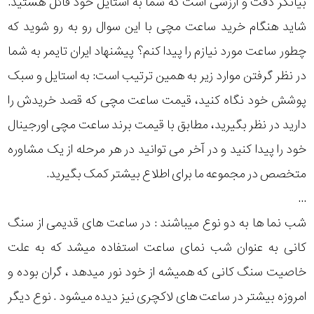
بیانگر دقت و ارزشی است که شما به استایل خود قائل هستید.
رده
شاید هنگام خرید ساعت مچی با این سوال رو به رو شوید که
چطور ساعت مورد نیازم را پیدا کنم؟ پیشنهاد ایران تایمر به شما
متی
محدوده
تیسوت
در نظر گرفتن موارد زیر به همین ترتیب است: به استایل و سبک
عرض
پوشش خود نگاه کنید، قیمت ساعت مچی که قصد خریدش را
مازراتی
قاب
دارید در نظر بگیرید، مطابق با قیمت برند ساعت مچی اورجینال
خود را پیدا کنید و در آخر می توانید در هر مرحله از یک مشاوره
نمایش
طرح
بیشتر...
متخصص در مجموعه ما برای اطلاع بیشتر کمک بگیرید.
بند
...
شب نما ها به دو نوع میباشند : در ساعت های قدیمی از سنگ
طرح
کانی به عنوان شب نمای ساعت استفاده میشد که به علت
صفحه
خاصیت سنگ کانی که همیشه از خود نور میدهد ، گران بوده و
مقاوم
امروزه بیشتر در ساعت های لاکچری نیز دیده میشود . نوع دیگر