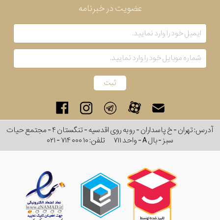
عضویت در خبرنامه
بکار
رفته
در
ساعت
جنس
بکاررفته
آدرس: تهران - خ پاسداران - رو به روی اقدسیه - تنگستان ۴ - مجتمع حیات
سبز - بال A - واحد ۷۱۱
تلفن:
۰۲۱ - ۷۱۴ ۰۰۰ ۱۰
اصالت
کشور
برند
تقویم