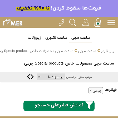
ساعت مچی
ساعت لاکچری
زیورآلات
»
»
ایران تایمر
ساعت مچی
ساعت مچی محصولات خاص Special products چرمی
انتخاب
ساعت مچی محصولات خاص Special products چرمی
بین 3
ارسال
عدد
مرتب سازی بر اساس:
سریع
برند
فیلتر‌ها
چرمی
3
کاسیو
ساعته
نمایش فیلترهای جستجو
سیکو