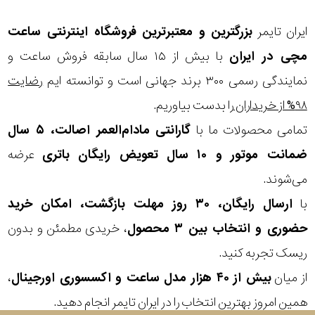
مقاوم
ایران تایمر
بزرگترین و معتبرترین فروشگاه اینترنتی
ساعت
در
مچی
در ایران
با بیش از ۱۵ سال سابقه فروش ساعت و
برابر
نمایندگی رسمی ۳۰۰ برند جهانی است و توانسته ایم
رضایت
آب
۹۸% از خریداران
را بدست بیاوریم.
تمامی محصولات ما با
گارانتی مادام‌العمر اصالت، ۵ سال
شکل
ضمانت موتور و ۱۰ سال تعویض رایگان باتری
عرضه
قاب
می‌شوند.
ویژگی
با
ارسال رایگان، ۳۰ روز مهلت بازگشت، امکان خرید
حضوری و انتخاب بین ۳ محصول
، خریدی مطمئن و بدون
نوع
ریسک تجربه کنید.
موتور
از میان
بیش از ۴۰ هزار مدل ساعت و اکسسوری اورجینال
،
همین امروز بهترین انتخاب را در ایران تایمر انجام دهید.
رنگ