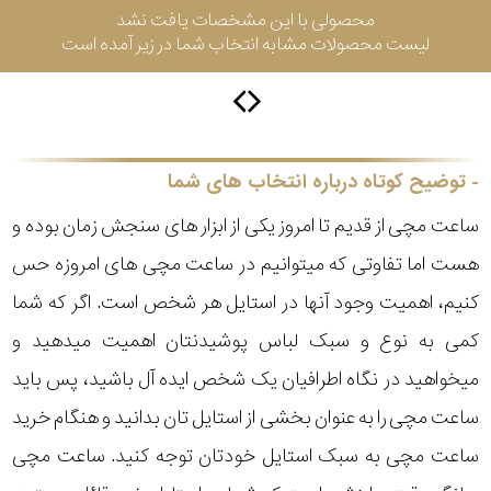
محصولی با این مشخصات یافت نشد
لیست محصولات مشابه انتخاب شما در زیر آمده است
سیتیزن
اورینت
توضیح کوتاه درباره انتخاب های شما
ساعت مچی از قدیم تا امروز یکی از ابزار های سنجش زمان بوده و
کاتر
هست اما تفاوتی که میتوانیم در ساعت مچی های امروزه حس
پیلار
کنیم، اهمیت وجود آنها در استایل هر شخص است. اگر که شما
جگوار
کمی به نوع و سبک لباس پوشیدنتان اهمیت میدهید و
میخواهید در نگاه اطرافیان یک شخص ایده آل باشید، پس باید
جنسیت
لیکوپر
ساعت مچی را به عنوان بخشی از استایل تان بدانید و هنگام خرید
استایل
ساعت مچی به سبک استایل خودتان توجه کنید. ساعت مچی
آدیداس