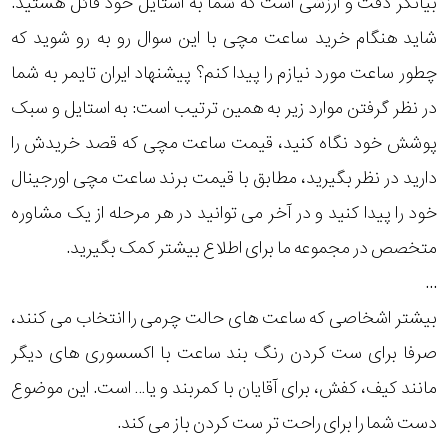
بیانگر دقت و ارزشی است که شما به استایل خود قائل هستید.
رده
شاید هنگام خرید ساعت مچی با این سوال رو به رو شوید که
چطور ساعت مورد نیازم را پیدا کنم؟ پیشنهاد ایران تایمر به شما
متی
محدوده
تیسوت
در نظر گرفتن موارد زیر به همین ترتیب است: به استایل و سبک
عرض
پوشش خود نگاه کنید، قیمت ساعت مچی که قصد خریدش را
مازراتی
قاب
دارید در نظر بگیرید، مطابق با قیمت برند ساعت مچی اورجینال
خود را پیدا کنید و در آخر می توانید در هر مرحله از یک مشاوره
نمایش
طرح
بیشتر...
متخصص در مجموعه ما برای اطلاع بیشتر کمک بگیرید.
بند
چرمی
...
نمایش
بیشتر اشخاصی که ساعت های حالت چرمی را انتخاب می کنند،
بیشتر...
صرفا برای ست کردن رنگ بند ساعت با اکسسوری های دیگر
طرح
مانند کیف، کفش، برای آقایان با کمربند و یا… است. این موضوع
صفحه
دست شما را برای راحت تر ست کردن باز می کند.