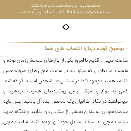
محصولی با این مشخصات یافت نشد
لیست محصولات مشابه انتخاب شما در زیر آمده است
سیتیزن
اورینت
توضیح کوتاه درباره انتخاب های شما
ساعت مچی از قدیم تا امروز یکی از ابزار های سنجش زمان بوده و
کاتر
هست اما تفاوتی که میتوانیم در ساعت مچی های امروزه حس
پیلار
کنیم، اهمیت وجود آنها در استایل هر شخص است. اگر که شما
جگوار
کمی به نوع و سبک لباس پوشیدنتان اهمیت میدهید و
میخواهید در نگاه اطرافیان یک شخص ایده آل باشید، پس باید
جنسیت
لیکوپر
ساعت مچی را به عنوان بخشی از استایل تان بدانید و هنگام خرید
استایل
ساعت مچی به سبک استایل خودتان توجه کنید. ساعت مچی
آدیداس