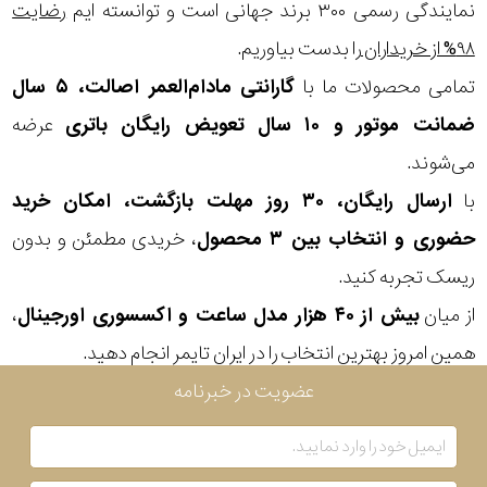
در
نمایندگی رسمی ۳۰۰ برند جهانی است و توانسته ایم
رضایت
۹۸% از خریداران
را بدست بیاوریم.
برابر
تمامی محصولات ما با
گارانتی مادام‌العمر اصالت، ۵ سال
آب
ضمانت موتور و ۱۰ سال تعویض رایگان باتری
عرضه
شکل
می‌شوند.
قاب
با
ارسال رایگان، ۳۰ روز مهلت بازگشت، امکان خرید
حضوری و انتخاب بین ۳ محصول
، خریدی مطمئن و بدون
ویژگی
ریسک تجربه کنید.
از میان
بیش از ۴۰ هزار مدل ساعت و اکسسوری اورجینال
،
نوع
همین امروز بهترین انتخاب را در ایران تایمر انجام دهید.
موتور
عضویت در خبرنامه
رنگ
بکار