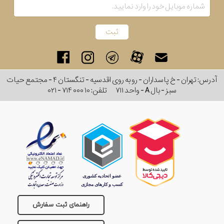
رفته
در
ساعت
آدرس: تهران - خ پاسداران - رو به روی اقدسیه - تنگستان ۴ - مجتمع حیات
جنس
سبز - بال A - واحد ۷۱۱
تلفن:
۰۲۱ - ۷۱۴ ۰۰۰ ۱۰
بکاررفته
اصالت
کشور
برند
تقویم
راهنمای ثبت سفارش
تقویم