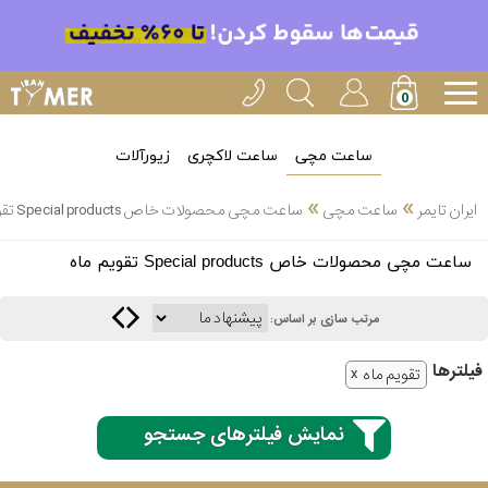
ساعت مچی
ساعت لاکچری
زیورآلات
»
»
ایران تایمر
ساعت مچی
ساعت مچی محصولات خاص Special products تقویم ماه
انتخاب
ساعت مچی محصولات خاص Special products تقویم ماه
بین 3
ارسال
عدد
مرتب سازی بر اساس:
سریع
برند
فیلتر‌ها
تقویم ماه
3
کاسیو
ساعته
نمایش فیلترهای جستجو
سیکو