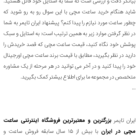
بیانگر دقت و ارزشی است که شما به استایل خود قائل هستید.
رده
شاید هنگام خرید ساعت مچی با این سوال رو به رو شوید که
چطور ساعت مورد نیازم را پیدا کنم؟ پیشنهاد ایران تایمر به شما
متی
محدوده
تیسوت
در نظر گرفتن موارد زیر به همین ترتیب است: به استایل و سبک
عرض
پوشش خود نگاه کنید، قیمت ساعت مچی که قصد خریدش را
مازراتی
قاب
دارید در نظر بگیرید، مطابق با قیمت برند ساعت مچی اورجینال
خود را پیدا کنید و در آخر می توانید در هر مرحله از یک مشاوره
نمایش
طرح
بیشتر...
متخصص در مجموعه ما برای اطلاع بیشتر کمک بگیرید.
بند
...
طرح
صفحه
ایران تایمر
بزرگترین و معتبرترین فروشگاه اینترنتی
ساعت
مقاوم
مچی
در ایران
با بیش از ۱۵ سال سابقه فروش ساعت و