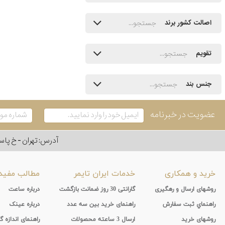
اصالت کشور برند
تقویم
جنس بند
عضویت در خبرنامه
آدرس: تهران - خ پاسداران - رو به ر
خرید و همکاری
خدمات ایران تایمر
مطالب مفید
روشهای ارسال و رهگیری
گارانتی 30 روز ضمانت بازگشت
درباره ساعت
راهنماي ثبت سفارش
راهنمای خرید بین سه عدد
درباره عینک
روشهای خرید
ارسال 3 ساعته محصولات
راهنمای اندازه