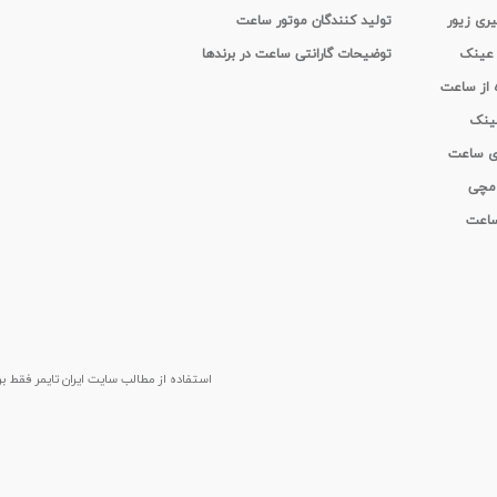
یری زیور
تولید کنندگان موتور ساعت
 عینک
توضیحات گارانتی ساعت در برندها
ه از ساعت
عینک
ای ساعت
 مچی
 ساعت
استفاده از مطالب سايت ایران تایمر فقط برای م