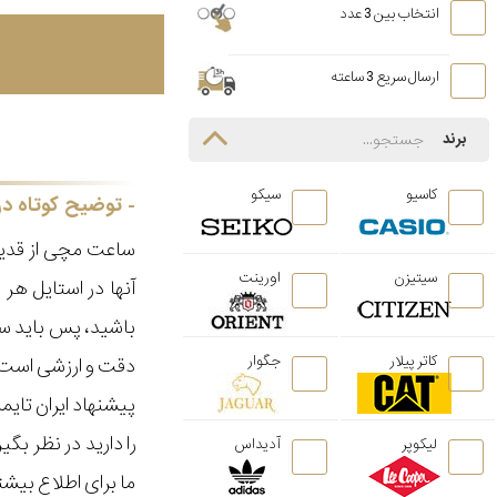
انتخاب بین 3 عدد
ارسال سریع 3 ساعته
برند
کاسیو
سیکو
توضیح کوتاه در
ساعت مچی از قدیم
سیتیزن
اورینت
آنها در استایل ه
باشید، پس باید سا
کاتر پیلار
جگوار
دقت و ارزشی است ک
پیشنهاد ایران تای
را دارید در نظر ب
لیکوپر
آدیداس
ما برای اطلاع بیش