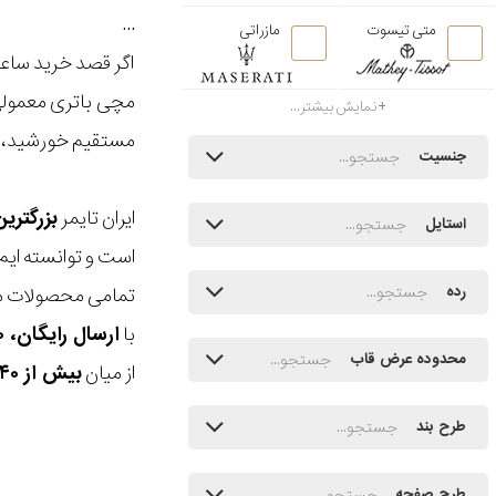
...
متی تیسوت
مازراتی
اگر قصد خرید ساع
مچی باتری معمولی 
نمایش بیشتر...
مستقیم خورشید، ط
جنسیت
ایران تایمر
بزرگتری
استایل
است و توانسته ایم
تمامی محصولات ما
رده
با
ارسال رایگان، ۳۰ روز مهلت بازگشت، امکان خرید حضوری و انتخاب بین ۳ محصول
محدوده عرض قاب
از میان
بیش از ۴۰ هزار مدل ساعت و اکسسوری اورجینال
طرح بند
طرح صفحه