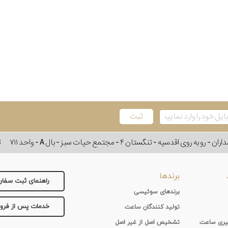
وی اقدسیه - تنگستان ۴ - مجتمع حیات سبز - بال A - واحد ۷۱۱
ت
برندها
راهنمای ثبت سفا
برندهای سوئیسی
خدمات پس از فر
تولید کنندگان ساعت
 گیری ساعت
تشخیص اصل از غیر اصل